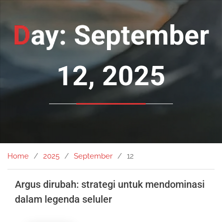
Day: September
12, 2025
Home
2025
September
12
Argus dirubah: strategi untuk mendominasi
dalam legenda seluler