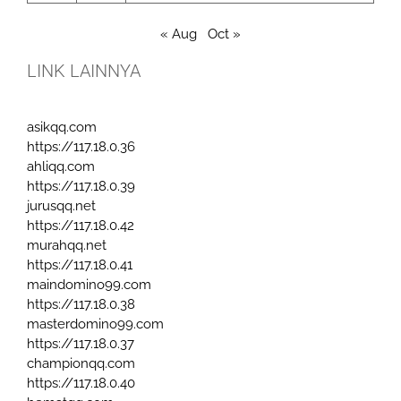
« Aug
Oct »
LINK LAINNYA
asikqq.com
https://117.18.0.36
ahliqq.com
https://117.18.0.39
jurusqq.net
https://117.18.0.42
murahqq.net
https://117.18.0.41
maindomino99.com
https://117.18.0.38
masterdomino99.com
https://117.18.0.37
championqq.com
https://117.18.0.40