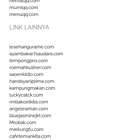
hematqq.com
murniqq.com
menuqq.com
LINK LAINNYA
lesehangurame.com
ayambakar7saudara.com
tempongpns.com
roemahkuliner.com
saoenkkito.com
handayaniprima.com
kampungmakan.com
luckycatck.com
rmbakoelkita.com
angelesehan.com
bluejasminejkt.com
Mrobak.com
miekungfu.com
cafetemankita.com