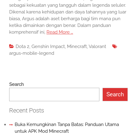
sebagai kekuatan yang tangguh dalam legenda seluler.
Dikenal karena kehidupan dan daya tahannya yang luar
biasa, Argus adalah aset berharga bagi tim mana pun
ketika dimainkan dengan benar. Dalam panduan
komprehensif ini,
Read More …
Dota 2
,
Genshin Impact
,
Minecraft
,
Valorant
argus-mobile-legend
Search
Search
Recent Posts
Buka Kemungkinan Tanpa Batas: Panduan Utama
untuk APK Mod Minecraft