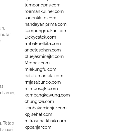
tempongpns.com
roemahkuliner.com
saoenkkito.com
handayaniprima.com
uh.
kampungmakan.com
mutar
luckycatck.com
n
rmbakoelkita.com
angelesehan.com
bluejasminejkt.com
Mrobak.com
miekungfu.com
cafetemankita.com
rmjasabundo.com
si
mimoosajkt.com
ijamin,
kembangkawung.com
chungiwa.com
ikanbakarcianjur.com
kpjisehat.com
mitrasehatklinik.com
. Tetap
kpbanjar.com
isipasi