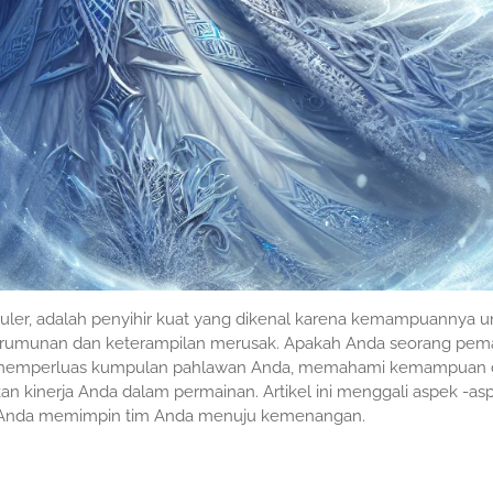
eluler, adalah penyihir kuat yang dikenal karena kemampuannya u
rumunan dan keterampilan merusak. Apakah Anda seorang pem
n memperluas kumpulan pahlawan Anda, memahami kemampuan 
kan kinerja Anda dalam permainan. Artikel ini menggali aspek -as
u Anda memimpin tim Anda menuju kemenangan.