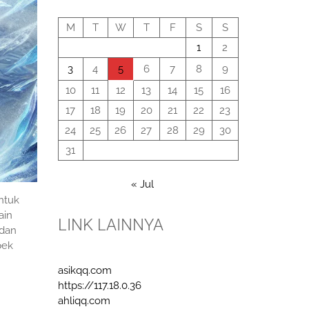
August 2026
M
T
W
T
F
S
S
1
2
3
4
5
6
7
8
9
10
11
12
13
14
15
16
17
18
19
20
21
22
23
24
25
26
27
28
29
30
31
« Jul
ntuk
ain
LINK LAINNYA
dan
pek
asikqq.com
https://117.18.0.36
ahliqq.com