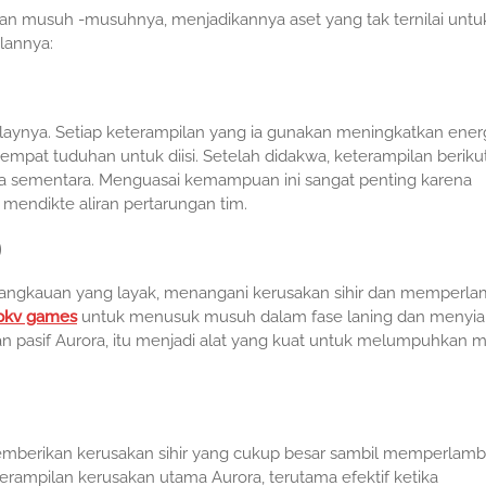
 musuh -musuhnya, menjadikannya aset yang tak ternilai untu
lannya:
ynya. Setiap keterampilan yang ia gunakan meningkatkan ener
empat tuduhan untuk diisi. Setelah didakwa, keterampilan beriku
ementara. Menguasai kemampuan ini sangat penting karena
endikte aliran pertarungan tim.
)
jangkauan yang layak, menangani kerusakan sihir dan memperla
pkv games
untuk menusuk musuh dalam fase laning dan menyi
 pasif Aurora, itu menjadi alat yang kuat untuk melumpuhkan 
berikan kerusakan sihir yang cukup besar sambil memperlamb
erampilan kerusakan utama Aurora, terutama efektif ketika