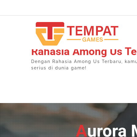
Skip
to
content
Rahasia Among Us Te
Dengan Rahasia Among Us Terbaru, kamu b
serius di dunia game!
Aurora Mobile Legend: Menguasai