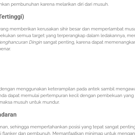
kan pembunuhan karena melarikan diri dari musuh.
ertinggi)
E) yang memberikan kerusakan sihir besar dan memperlambat mus
mbekukan semua target yang terperangkap dalam ledakannya, me
enghancuran Dingin
sangat penting, karena dapat memenangka
benar.
da dengan menggunakan keterampilan pada antek sambil mengawa
nda dapat memulai pertempuran kecil dengan pembekuan yang d
maksa musuh untuk mundur.
adaran
nan, sehingga mempertahankan posisi yang tepat sangat penting
dai flanker dan pembunuh. Memanfaatkan minimap untuk mengant