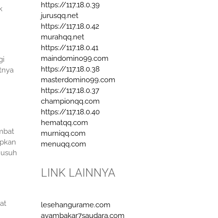
https://117.18.0.39
k
jurusqq.net
https://117.18.0.42
murahqq.net
https://117.18.0.41
maindomino99.com
gi
https://117.18.0.38
tnya
masterdomino99.com
https://117.18.0.37
championqq.com
https://117.18.0.40
hematqq.com
mbat
murniqq.com
apkan
menuqq.com
musuh
LINK LAINNYA
at
lesehangurame.com
ayambakar7saudara.com