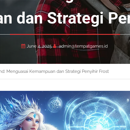
dan Strategi Pen
June 4, 2025
admin@tempatgames.id
nd: Menguasai Kemampuan dan Strategi Penyihir Frost