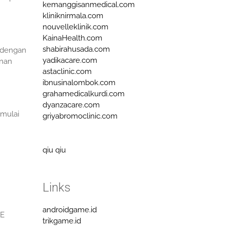
kemanggisanmedical.com
kliniknirmala.com
nouvelleklinik.com
KainaHealth.com
shabirahusada.com
 dengan
yadikacare.com
unan
astaclinic.com
ibnusinalombok.com
grahamedicalkurdi.com
dyanzacare.com
mulai
griyabromoclinic.com
qiu qiu
Links
androidgame.id
OE
trikgame.id