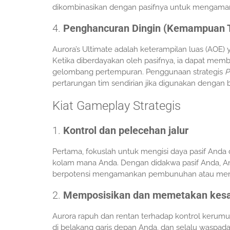
dikombinasikan dengan pasifnya untuk mengaman
4.
Penghancuran Dingin (Kemampuan T
Aurora’s Ultimate adalah keterampilan luas (AO
Ketika diberdayakan oleh pasifnya, ia dapat me
gelombang pertempuran. Penggunaan strategis
P
pertarungan tim sendirian jika digunakan dengan 
Kiat Gameplay Strategis
1.
Kontrol dan pelecehan jalur
Pertama, fokuslah untuk mengisi daya pasif An
kolam mana Anda. Dengan didakwa pasif Anda, A
berpotensi mengamankan pembunuhan atau me
2.
Memposisikan dan memetakan kes
Aurora rapuh dan rentan terhadap kontrol kerumu
di belakang garis depan Anda, dan selalu waspa