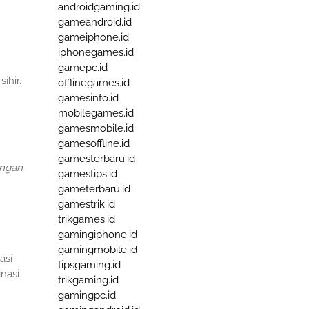
androidgaming.id
gameandroid.id
gameiphone.id
iphonegames.id
gamepc.id
ihir.
offlinegames.id
gamesinfo.id
mobilegames.id
gamesmobile.id
gamesoffline.id
gamesterbaru.id
ungan
gamestips.id
gameterbaru.id
gamestrik.id
trikgames.id
gamingiphone.id
gamingmobile.id
asi
tipsgaming.id
nasi
trikgaming.id
gamingpc.id