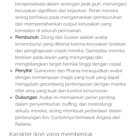
berspesialisasi dalam serangan jarak jauh, menangani
kerusakan signifikan dari kejauhan. Peran mereka
sering berfokus pada mengamankan pembunuhan
dan mempertahankan output kerusakan yang
konsisten di seluruh permainan.
Pembunuh
: Zilong dan Gusion adalah avatar
tersembunyi yang dikenal karena kerusakan ledakan
dan penghapusan cepat mereka. Gameplay mereka
berkisar pada lawan yang menyergap dan
menghilangkan target bernilai tinggi dengan cepat.
Penyihir
: Guinevere dan Pharsa mewujudkan avatar
dengan kemampuan magis yang kuat yang dapat
mengubah gelombang pertempuran dengan mantra
efek area yang kuat dan kontrol kerumunan.
Dukungan
: Avatar ini memainkan peran penting
dalam penyembuhan, buffing, dan melindungi
sekutu mereka, sering membuat perbedaan dalam
pertarungan tim. Contohnya termasuk Angela dan
Rafaela.
Karakter ikon yang membentuk