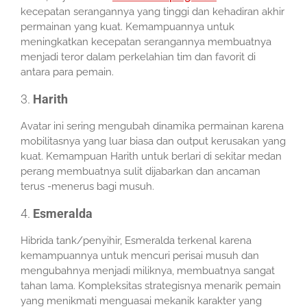
kecepatan serangannya yang tinggi dan kehadiran akhir
permainan yang kuat. Kemampuannya untuk
meningkatkan kecepatan serangannya membuatnya
menjadi teror dalam perkelahian tim dan favorit di
antara para pemain.
3.
Harith
Avatar ini sering mengubah dinamika permainan karena
mobilitasnya yang luar biasa dan output kerusakan yang
kuat. Kemampuan Harith untuk berlari di sekitar medan
perang membuatnya sulit dijabarkan dan ancaman
terus -menerus bagi musuh.
4.
Esmeralda
Hibrida tank/penyihir, Esmeralda terkenal karena
kemampuannya untuk mencuri perisai musuh dan
mengubahnya menjadi miliknya, membuatnya sangat
tahan lama. Kompleksitas strategisnya menarik pemain
yang menikmati menguasai mekanik karakter yang