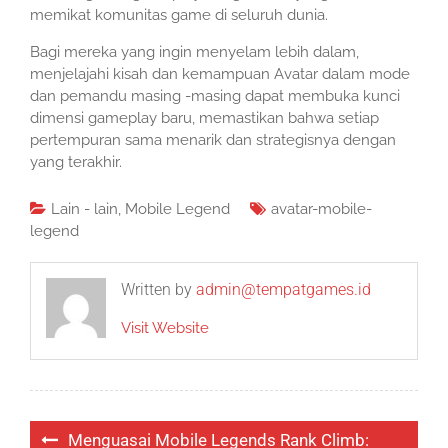
memikat komunitas game di seluruh dunia.
Bagi mereka yang ingin menyelam lebih dalam,
menjelajahi kisah dan kemampuan Avatar dalam mode
dan pemandu masing -masing dapat membuka kunci
dimensi gameplay baru, memastikan bahwa setiap
pertempuran sama menarik dan strategisnya dengan
yang terakhir.
Lain - lain
,
Mobile Legend
avatar-mobile-
legend
Written by
admin@tempatgames.id
Visit Website
Post
Menguasai Mobile Legends Rank Climb: