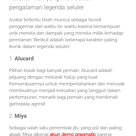
pengalaman legenda seluler
Avatar tertentu telah muncul sebagai favorit
penggemar dari waktu ke waktu karena kemampuan
unik mereka dan dampak yang mereka miliki terhadap
permainan. Berikut adalah beberapa karakter paling
ikonik dalam legenda seluler:
1.
Alucard
Pilihan klasik bagi banyak pemain, Alucard adalah
pejuang dengan mekanik hidup yang kuat.
Kemampuannya untuk mempertahankan dan merusak
membuatnya menjadi kekuatan yang tangguh dalam
pertempuran, menarik bagi pemain yang menikmati
gameplay agresif.
2.
Miya
Sebagai salah satu penembak jitu yang asli dan paling
abadi, Miya dikenal
akun demo pragmatic
karena