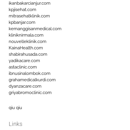
ikanbakarcianjur.com
kpjisehat.com
mitrasehatklinik.com
kpbanjar.com
kemanggisanmedical.com
kliniknirmala.com
nouvelleklinik.com
KainaHealth.com
shabirahusada.com
yadikacare.com
astaclinic.com
ibnusinalombok.com
grahamedicalkurdi.com
dyanzacare.com
griyabromoclinic.com
qiu qiu
Links