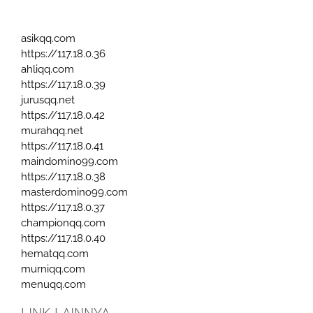
asikqq.com
https://117.18.0.36
ahliqq.com
https://117.18.0.39
jurusqq.net
https://117.18.0.42
murahqq.net
https://117.18.0.41
maindomino99.com
https://117.18.0.38
masterdomino99.com
https://117.18.0.37
championqq.com
https://117.18.0.40
hematqq.com
murniqq.com
menuqq.com
LINK LAINNYA