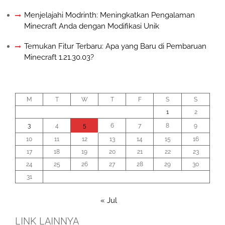
Menjelajahi Modrinth: Meningkatkan Pengalaman
Minecraft Anda dengan Modifikasi Unik
Temukan Fitur Terbaru: Apa yang Baru di Pembaruan
Minecraft 1.21.30.03?
August 2026
M
T
W
T
F
S
S
1
2
3
4
5
6
7
8
9
10
11
12
13
14
15
16
17
18
19
20
21
22
23
24
25
26
27
28
29
30
31
« Jul
LINK LAINNYA