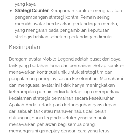
yang kaya.
Strategi Counter:
Keragaman karakter menghasilkan
pengembangan strategi kontra. Pemain sering
memilih avatar berdasarkan pertandingan mereka,
yang mengarah pada pengambilan keputusan
strategis bahkan sebelum pertandingan dimulai.
Kesimpulan
Beragam avatar Mobile Legend adalah pusat dari daya
tarik yang bertahan lama dari permainan. Setiap karakter
menawarkan kontribusi unik untuk strategi tim dan
pengalaman gameplay secara keseluruhan. Memahami
dan menguasai avatar ini tidak hanya meningkatkan
keterampilan pemain individu tetapi juga memperkaya
kedalaman strategis permainan secara keseluruhan.
Apakah Anda tertarik pada ketangguhan garis depan
dari sebuah tank atau manuver halus dari peran
dukungan, dunia legenda seluler yang semarak
menawarkan pahlawan bagi semua orang,
memengaruhi gameplay dengan cara yang terus