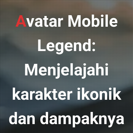
Avatar Mobile
Legend:
Menjelajahi
karakter ikonik
dan dampaknya