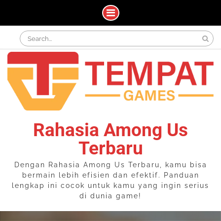
Skip
Search
to
for:
content
Rahasia Among Us
Terbaru
Dengan Rahasia Among Us Terbaru, kamu bisa
bermain lebih efisien dan efektif. Panduan
lengkap ini cocok untuk kamu yang ingin serius
di dunia game!