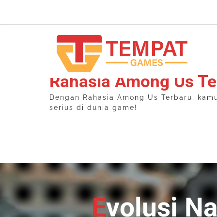
Skip
to
content
Rahasia Among Us Te
Dengan Rahasia Among Us Terbaru, kamu b
serius di dunia game!
Evolusi Natalia di Mobile Legends: Dari