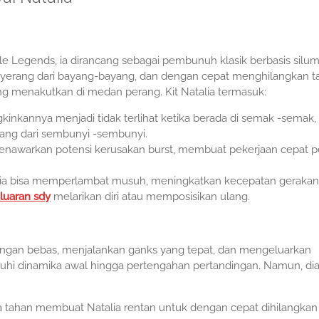
ile Legends, ia dirancang sebagai pembunuh klasik berbasis silum
yerang dari bayang-bayang, dan dengan cepat menghilangkan t
ng menakutkan di medan perang. Kit Natalia termasuk:
ngkinkannya menjadi tidak terlihat ketika berada di semak -semak,
ng dari sembunyi -sembunyi.
menawarkan potensi kerusakan burst, membuat pekerjaan cepat p
dia bisa memperlambat musuh, meningkatkan kecepatan geraka
luaran sdy
melarikan diri atau memposisikan ulang.
dengan bebas, menjalankan ganks yang tepat, dan mengeluarkan
ruhi dinamika awal hingga pertengahan pertandingan. Namun, di
a tahan membuat Natalia rentan untuk dengan cepat dihilangkan 