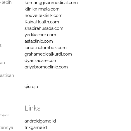
 lebih
kemanggisanmedical.com
kliniknirmala.com
nouvelleklinik.com
KainaHealth.com
shabirahusada.com
yadikacare.com
astaclinic.com
si
ibnusinalombok.com
grahamedicalkurdi.com
dyanzacare.com
uan
griyabromoclinic.com
astikan
qiu qiu
Links
spair
androidgame.id
utannya
trikgame.id