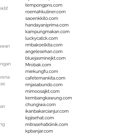
tempongpns.com
tif.
roemahkuliner.com
saoenkkito.com
handayaniprima.com
kampungmakan.com
luckycatck.com
rmbakoelkita.com
lawan
angelesehan.com
bluejasminejkt.com
engan
Mrobak.com
miekungfu.com
arena
cafetemankita.com
se.
rmjasabundo.com
mimoosajkt.com
kembangkawung.com
chungiwa.com
kan
ikanbakarcianjur.com
kpjisehat.com
ang
mitrasehatklinik.com
kpbanjar.com