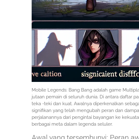
Mobile Legends: Bang Bang adalah game Multipla
jutaan pemain di seluruh dunia. Di antara dafta
teka -teki dan kuat. Awalnya diperkenalkan seba
signifikan yang telah mengubah peran dan dampak
perjalanannya dari pengintai bayangan ke kekuat
berbagai meta dalam legenda seluler.
Awal yang tersembunyi: Peran aw