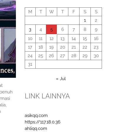
August 2026
M
T
W
T
F
S
S
1
2
3
4
5
6
7
8
9
10
11
12
13
14
15
16
17
18
19
20
21
22
23
24
25
26
27
28
29
30
31
« Jul
at
 penuh
LINK LAINNYA
rmasi
lia,
n
asikqq.com
https://117.18.0.36
ahliqq.com