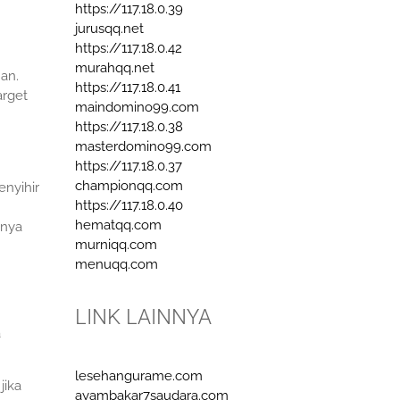
https://117.18.0.39
jurusqq.net
https://117.18.0.42
murahqq.net
an.
https://117.18.0.41
arget
maindomino99.com
https://117.18.0.38
masterdomino99.com
https://117.18.0.37
championqq.com
enyihir
https://117.18.0.40
hematqq.com
nnya
murniqq.com
menuqq.com
LINK LAINNYA
a
lesehangurame.com
jika
ayambakar7saudara.com