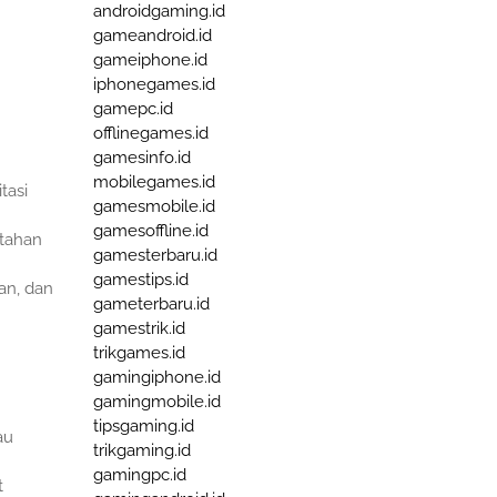
androidgaming.id
gameandroid.id
gameiphone.id
iphonegames.id
gamepc.id
offlinegames.id
gamesinfo.id
mobilegames.id
tasi
gamesmobile.id
gamesoffline.id
tahan
gamesterbaru.id
gamestips.id
an, dan
gameterbaru.id
gamestrik.id
trikgames.id
gamingiphone.id
gamingmobile.id
tipsgaming.id
au
trikgaming.id
gamingpc.id
t