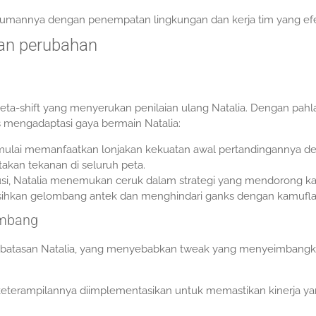
lumannya dengan penempatan lingkungan dan kerja tim yang efek
gan perubahan
meta-shift yang menyerukan penilaian ulang Natalia. Dengan pah
 mengadaptasi gaya bermain Natalia:
mulai memanfaatkan lonjakan kekuatan awal pertandingannya d
akan tekanan di seluruh peta.
lusi, Natalia menemukan ceruk dalam strategi yang mendorong k
kan gelombang antek dan menghindari ganks dengan kamufla
embang
batasan Natalia, yang menyebabkan tweak yang menyeimbang
n keterampilannya diimplementasikan untuk memastikan kinerja y