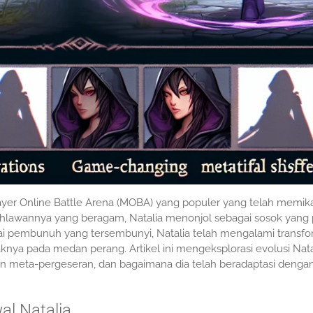
yer Online Battle Arena (MOBA) yang populer yang telah memik
r pahlawannya yang beragam, Natalia menonjol sebagai sosok yang
gai pembunuh yang tersembunyi, Natalia telah mengalami transfo
nya pada medan perang. Artikel ini mengeksplorasi evolusi Nata
an meta-pergeseran, dan bagaimana dia telah beradaptasi denga
al Natalia