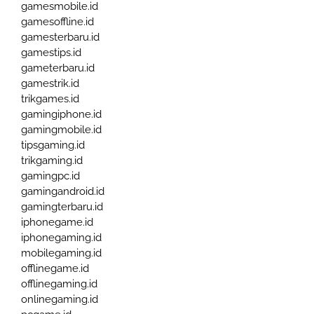
gamesmobile.id
gamesoffline.id
gamesterbaru.id
gamestips.id
gameterbaru.id
gamestrik.id
trikgames.id
gamingiphone.id
gamingmobile.id
tipsgaming.id
trikgaming.id
gamingpc.id
gamingandroid.id
gamingterbaru.id
iphonegame.id
iphonegaming.id
mobilegaming.id
offlinegame.id
offlinegaming.id
onlinegaming.id