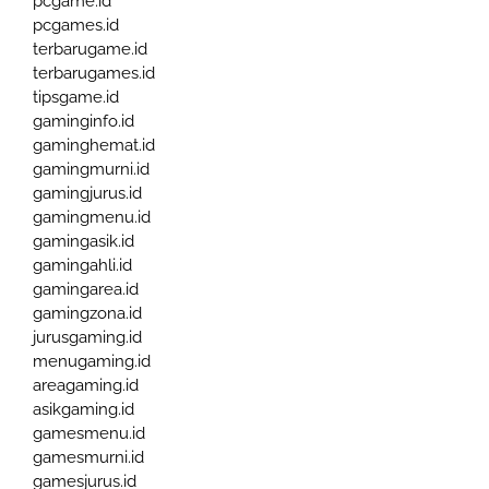
pcgame.id
pcgames.id
terbarugame.id
terbarugames.id
tipsgame.id
gaminginfo.id
gaminghemat.id
gamingmurni.id
gamingjurus.id
gamingmenu.id
gamingasik.id
gamingahli.id
gamingarea.id
gamingzona.id
jurusgaming.id
menugaming.id
areagaming.id
asikgaming.id
gamesmenu.id
gamesmurni.id
gamesjurus.id