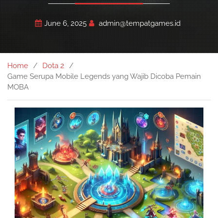
June 6, 2025
admin@tempatgames.id
Home
Dota 2
Game Serupa Mobile Legends yang Wajib Dicoba Pemain
MOBA