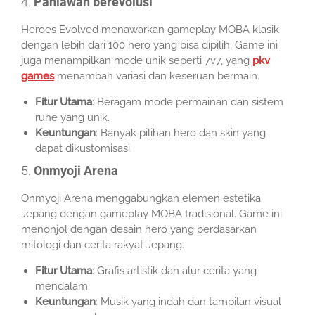
4.
Pahlawan berevolusi
Heroes Evolved menawarkan gameplay MOBA klasik
dengan lebih dari 100 hero yang bisa dipilih. Game ini
juga menampilkan mode unik seperti 7v7, yang
pkv
games
menambah variasi dan keseruan bermain.
Fitur Utama
: Beragam mode permainan dan sistem
rune yang unik.
Keuntungan
: Banyak pilihan hero dan skin yang
dapat dikustomisasi.
5.
Onmyoji Arena
Onmyoji Arena menggabungkan elemen estetika
Jepang dengan gameplay MOBA tradisional. Game ini
menonjol dengan desain hero yang berdasarkan
mitologi dan cerita rakyat Jepang.
Fitur Utama
: Grafis artistik dan alur cerita yang
mendalam.
Keuntungan
: Musik yang indah dan tampilan visual