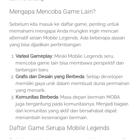
Mengapa Mencoba Game Lain?
Sebelum kita masuk ke daftar game, penting untuk
memahami mengapa Anda mungkin ingin mencari
alternatif selain Mobile Legends. Ada beberapa alasan
yang bisa dijadikan pertimbangan:
Variasi Gameplay
: Meski Mobile Legends seru,
mencoba game lain bisa membawa perspektif dan
tantangan baru.
Grafis dan Desain yang Berbeda
: Setiap developer
memiliki gaya unik dalam membuat dunia permainan
yang menarik.
Komunitas Berbeda
: Masa depan bermain MOBA
juga bergantung pada komunitasnya. Menjadi bagian
dari komunitas yang aktif dan bersahabat dapat
menambah kesenangan bermain.
Daftar Game Serupa Mobile Legends