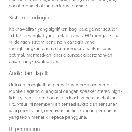
dapat meningkatkan performa gaming.
Sistem Pendingin
Kekhawatiran yang signifikan bagi para gamer seluler
adalah perangkat yang terlalu panas. HP mengatasi hal
ini dengan sistem pendingin canggih yang
menghilangkan panas dan mempertahankan suhu
optimal, memastikan kinerja puncak dipertahankan
dalam jangka waktu lama.
Audio dan Haptik
Untuk meningkatkan pengalaman bermain game, HP
Mobile Legend dilengkapi dengan speaker stereo high-
fidelity dan sistem haptic feedback yang ditingkatkan.
Fitur-fitur ini memberikan sensasi audio dan sentuhan
yang mendalam, menawarkan lingkungan permainan
yang lebih menarik kepada pengguna.
UI permainan