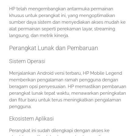
HP telah mengembangkan antarmuka permainan
khusus untuk perangkat ini, yang mengoptimalkan
sumber daya sistem dan menyediakan akses mudah ke
alat permainan seperti perekaman layar, streaming
langsung, dan metrik kinerja.
Perangkat Lunak dan Pembaruan
Sistem Operasi
Menjalankan Android versi terbaru, HP Mobile Legend
memberikan pengalaman ramah pengguna dengan
beragam opsi penyesuaian. HP memastikan pembaruan
perangkat lunak tepat waktu, menawarkan peningkatan
dan fitur baru untuk terus meningkatkan pengalaman
pengguna.
Ekosistem Aplikasi
Perangkat ini sudah dilengkapi dengan akses ke