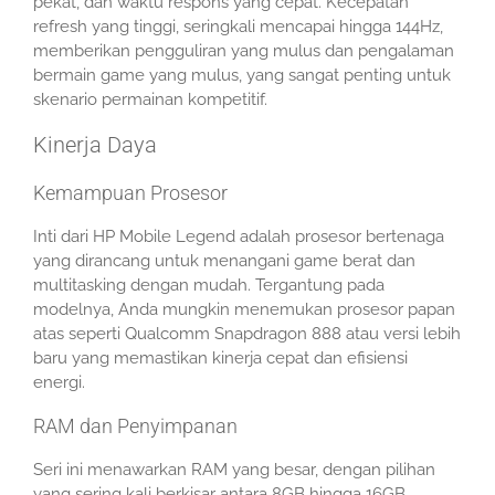
pekat, dan waktu respons yang cepat. Kecepatan
refresh yang tinggi, seringkali mencapai hingga 144Hz,
memberikan pengguliran yang mulus dan pengalaman
bermain game yang mulus, yang sangat penting untuk
skenario permainan kompetitif.
Kinerja Daya
Kemampuan Prosesor
Inti dari HP Mobile Legend adalah prosesor bertenaga
yang dirancang untuk menangani game berat dan
multitasking dengan mudah. Tergantung pada
modelnya, Anda mungkin menemukan prosesor papan
atas seperti Qualcomm Snapdragon 888 atau versi lebih
baru yang memastikan kinerja cepat dan efisiensi
energi.
RAM dan Penyimpanan
Seri ini menawarkan RAM yang besar, dengan pilihan
yang sering kali berkisar antara 8GB hingga 16GB,