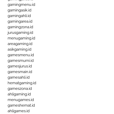
gamingmenu.id
gamingasik.id
gamingahli.id
gamingarea.id
gamingzona.id
jurusgaming.id
menugaming.id
areagaming.id
asikgaming.id
gamesmenu.id
gamesmurni.id
gamesjurus.id
gamesmain.id
gamesahli.id
hematgaming.id
gameszona.id
ahligaming.id
menugames.id
gameshemat.id
ahligames.id