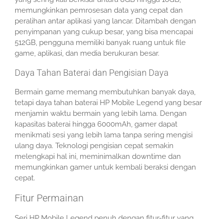
memungkinkan pemrosesan data yang cepat dan
peralihan antar aplikasi yang lancar. Ditambah dengan
penyimpanan yang cukup besar, yang bisa mencapai
512GB, pengguna memiliki banyak ruang untuk file
game, aplikasi, dan media berukuran besar.
Daya Tahan Baterai dan Pengisian Daya
Bermain game memang membutuhkan banyak daya,
tetapi daya tahan baterai HP Mobile Legend yang besar
menjamin waktu bermain yang lebih lama. Dengan
kapasitas baterai hingga 6000mAh, gamer dapat
menikmati sesi yang lebih lama tanpa sering mengisi
ulang daya. Teknologi pengisian cepat semakin
melengkapi hal ini, meminimalkan downtime dan
memungkinkan gamer untuk kembali beraksi dengan
cepat.
Fitur Permainan
Seri HP Mobile Legend penuh dengan fitur-fitur yang