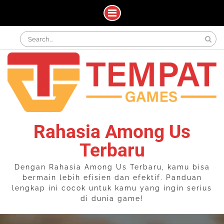
Skip
Search
to
for:
content
Rahasia Among Us
Terbaru
Dengan Rahasia Among Us Terbaru, kamu bisa
bermain lebih efisien dan efektif. Panduan
lengkap ini cocok untuk kamu yang ingin serius
di dunia game!