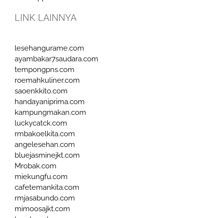
LINK LAINNYA
lesehangurame.com
ayambakar7saudara.com
tempongpns.com
roemahkuliner.com
saoenkkito.com
handayaniprima.com
kampungmakan.com
luckycatck.com
rmbakoelkita.com
angelesehan.com
bluejasminejkt.com
Mrobak.com
miekungfu.com
cafetemankita.com
rmjasabundo.com
mimoosajkt.com