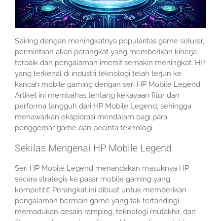
Seiring dengan meningkatnya popularitas game seluler,
permintaan akan perangkat yang memberikan kinerja
terbaik dan pengalaman imersif semakin meningkat. HP
yang terkenal di industri teknologi telah terjun ke
kancah mobile gaming dengan seri HP Mobile Legend.
Artikel ini membahas tentang kekayaan fitur dan
performa tangguh dari HP Mobile Legend, sehingga
menawarkan eksplorasi mendalam bagi para
penggemar game dan pecinta teknologi.
Sekilas Mengenai HP Mobile Legend
Seri HP Mobile Legend menandakan masuknya HP
secara strategis ke pasar mobile gaming yang
kompetitif. Perangkat ini dibuat untuk memberikan
pengalaman bermain game yang tak tertandingi,
memadukan desain ramping, teknologi mutakhir, dan