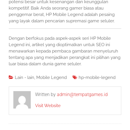
potensi besar untuk kesenangan dan keunggulan
kompetitif. Baik Anda seorang gamer biasa atau
penggemar berat, HP Mobile Legend adalah pesaing
yang layak dalam pencarian supremasi game seluler.
Dengan berfokus pada aspek-aspek seri HP Mobile
Legend ini, artikel yang dioptimalkan untuk SEO ini
menawarkan kepada pembaca gambaran menyeluruh
tentang apa yang menjadikan perangkat ini pilihan yang
luar biasa dalam dunia game seluler.
Lain - lain
,
Mobile Legend
hp-mobile-legend
Written by
admin@tempatgames.id
Visit Website