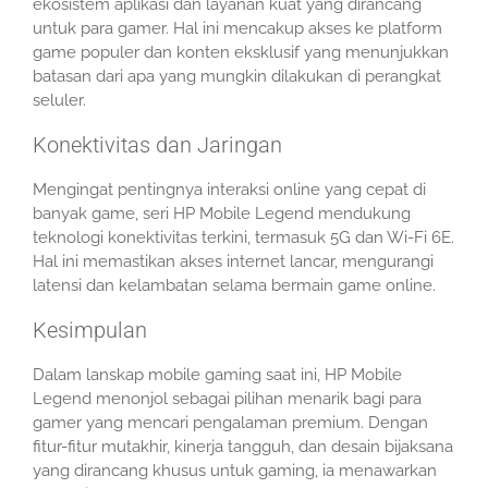
ekosistem aplikasi dan layanan kuat yang dirancang
untuk para gamer. Hal ini mencakup akses ke platform
game populer dan konten eksklusif yang menunjukkan
batasan dari apa yang mungkin dilakukan di perangkat
seluler.
Konektivitas dan Jaringan
Mengingat pentingnya interaksi online yang cepat di
banyak game, seri HP Mobile Legend mendukung
teknologi konektivitas terkini, termasuk 5G dan Wi-Fi 6E.
Hal ini memastikan akses internet lancar, mengurangi
latensi dan kelambatan selama bermain game online.
Kesimpulan
Dalam lanskap mobile gaming saat ini, HP Mobile
Legend menonjol sebagai pilihan menarik bagi para
gamer yang mencari pengalaman premium. Dengan
fitur-fitur mutakhir, kinerja tangguh, dan desain bijaksana
yang dirancang khusus untuk gaming, ia menawarkan