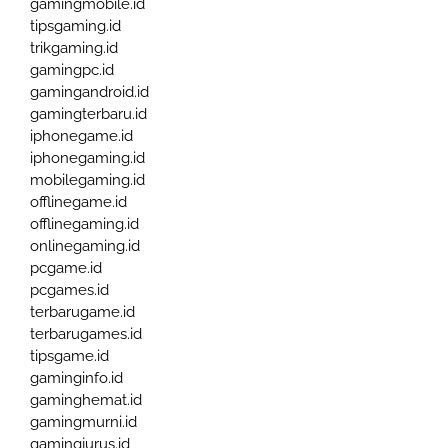
gamingmobile.id
tipsgaming.id
trikgaming.id
gamingpc.id
gamingandroid.id
gamingterbaru.id
iphonegame.id
iphonegaming.id
mobilegaming.id
offlinegame.id
offlinegaming.id
onlinegaming.id
pcgame.id
pcgames.id
terbarugame.id
terbarugames.id
tipsgame.id
gaminginfo.id
gaminghemat.id
gamingmurni.id
gamingjurus.id