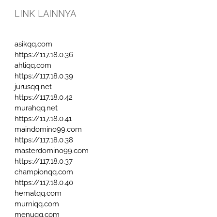
LINK LAINNYA
asikqq.com
https://117.18.0.36
ahliqq.com
https://117.18.0.39
jurusqq.net
https://117.18.0.42
murahqq.net
https://117.18.0.41
maindomino99.com
https://117.18.0.38
masterdomino99.com
https://117.18.0.37
championqq.com
https://117.18.0.40
hematqq.com
murniqq.com
menuqq.com