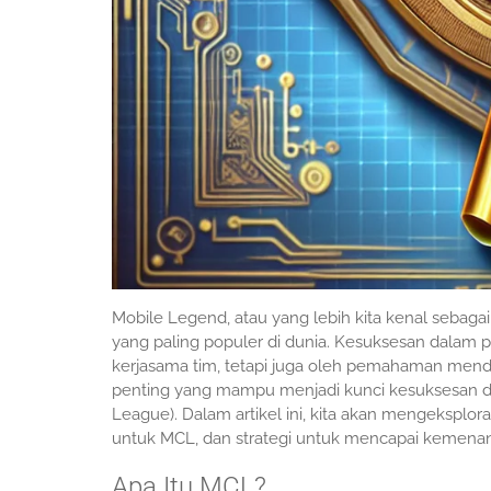
Mobile Legend, atau yang lebih kita kenal sebaga
yang paling populer di dunia. Kesuksesan dalam 
kerjasama tim, tetapi juga oleh pemahaman mend
penting yang mampu menjadi kunci kesuksesan d
League). Dalam artikel ini, kita akan mengeksplo
untuk MCL, dan strategi untuk mencapai kemena
Apa Itu MCL?