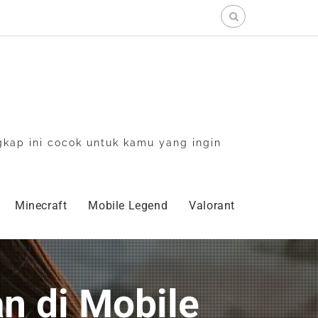
Search
for:
gkap ini cocok untuk kamu yang ingin
Minecraft
Mobile Legend
Valorant