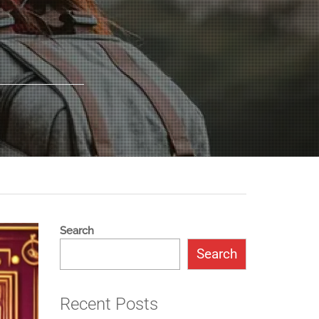
Search
Search
Recent Posts