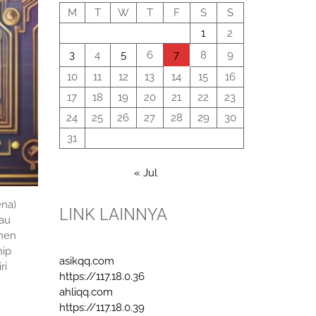
M
T
W
T
F
S
S
1
2
3
4
5
6
7
8
9
10
11
12
13
14
15
16
17
18
19
20
21
22
23
24
25
26
27
28
29
30
31
« Jul
ena)
LINK LAINNYA
tau
emen
hip
asikqq.com
ri
https://117.18.0.36
ahliqq.com
https://117.18.0.39