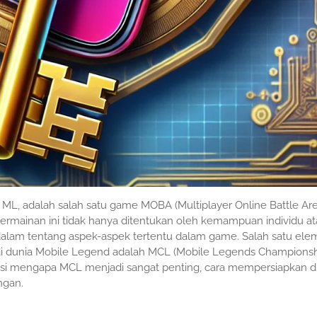
i ML, adalah salah satu game MOBA (Multiplayer Online Battle Ar
permainan ini tidak hanya ditentukan oleh kemampuan individu a
alam tentang aspek-aspek tertentu dalam game. Salah satu el
i dunia Mobile Legend adalah MCL (Mobile Legends Champions
rasi mengapa MCL menjadi sangat penting, cara mempersiapkan di
ngan.