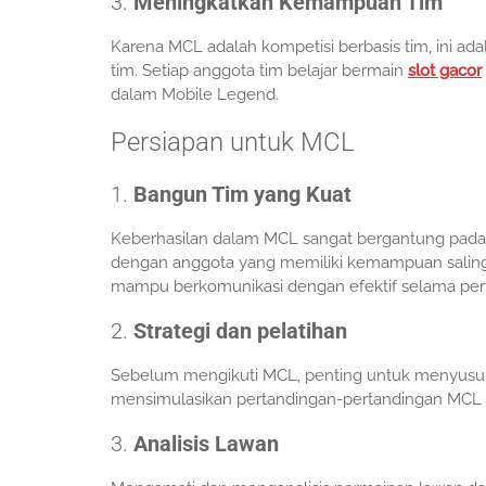
3.
Meningkatkan Kemampuan Tim
Karena MCL adalah kompetisi berbasis tim, ini 
tim. Setiap anggota tim belajar bermain
slot gacor
dalam Mobile Legend.
Persiapan untuk MCL
1.
Bangun Tim yang Kuat
Keberhasilan dalam MCL sangat bergantung pada k
dengan anggota yang memiliki kemampuan saling
mampu berkomunikasi dengan efektif selama per
2.
Strategi dan pelatihan
Sebelum mengikuti MCL, penting untuk menyusun s
mensimulasikan pertandingan-pertandingan MCL a
3.
Analisis Lawan