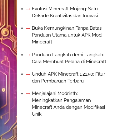
Evolusi Minecraft Mojang: Satu
Dekade Kreativitas dan Inovasi
Buka Kemungkinan Tanpa Batas:
Panduan Utama untuk APK Mod
Minecraft
Panduan Langkah demi Langkah:
Cara Membuat Pelana di Minecraft
Unduh APK Minecraft 1.21.50: Fitur
dan Pembaruan Terbaru
Menjelajahi Modrinth:
Meningkatkan Pengalaman
Minecraft Anda dengan Modifikasi
Unik
August 2026