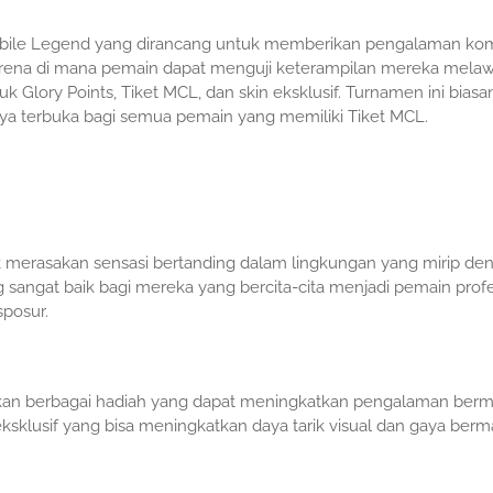
le Legend yang dirancang untuk memberikan pengalaman komp
 arena di mana pemain dapat menguji keterampilan mereka melaw
 Glory Points, Tiket MCL, dan skin eksklusif. Turnamen ini biasa
inya terbuka bagi semua pemain yang memiliki Tiket MCL.
erasakan sensasi bertanding dalam lingkungan yang mirip de
 sangat baik bagi mereka yang bercita-cita menjadi pemain prof
posur.
an berbagai hadiah yang dapat meningkatkan pengalaman berm
eksklusif yang bisa meningkatkan daya tarik visual dan gaya berm