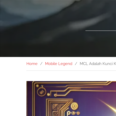
Home
Mobile Legend
MCL Adalah Kunci K