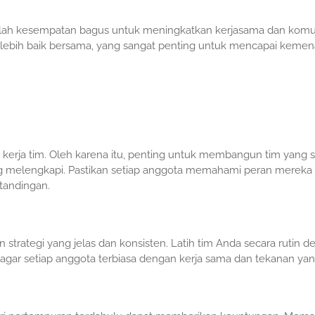
adalah kesempatan bagus untuk meningkatkan kerjasama dan komu
lebih baik bersama, yang sangat penting untuk mencapai keme
erja tim. Oleh karena itu, penting untuk membangun tim yang s
 melengkapi. Pastikan setiap anggota memahami peran mereka
tandingan.
trategi yang jelas dan konsisten. Latih tim Anda secara rutin d
gar setiap anggota terbiasa dengan kerja sama dan tekanan yan