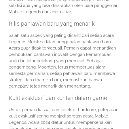
selidiki apa yang bisa diharapkan oleh para penggemar
Mobile Legends dari acara 2024.
Rilis pahlawan baru yang menarik
Salah satu aspek yang paling dinanti dari setiap acara
Legends Mobile adalah pengenalan pahlawan baru.
Acara 2024 tidak terkecuali. Pemain dapat menantikan
pembukaan pahlawan inovatif dengan kemampuan
unik dan latar belakang yang memikat. Sebagai
pengembang, Moonton, terus memperluas alam
semesta permainan, setiap pahlawan baru membawa
strategi dan dinamika baru, memastikan bahwa
gameplay tetap menarik dan menantang.
Kulit eksklusif dan konten dalam game
Untuk pemain kasual dan kolektor hardcore, pelepasan
kulit eksklusif sering menjadi sorotan acara Mobile
Legends. Acara 2024 diatur untuk memperkenalkan
serangkaian kulit yang menakjubkan, memungkinkan