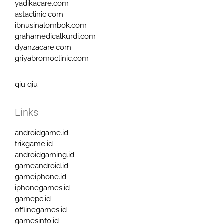
yadikacare.com
astaclinic.com
ibnusinalombok.com
grahamedicalkurdi.com
dyanzacare.com
griyabromoclinic.com
qiu qiu
Links
androidgame.id
trikgame.id
androidgaming.id
gameandroid.id
gameiphone.id
iphonegames.id
gamepc.id
offlinegames.id
gamesinfo.id