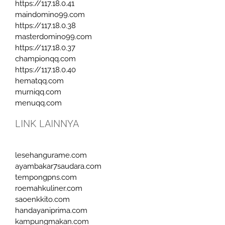
https://117.18.0.41
maindomino99.com
https://117.18.0.38
masterdomino99.com
https://117.18.0.37
championqq.com
https://117.18.0.40
hematqq.com
murniqq.com
menuqq.com
LINK LAINNYA
lesehangurame.com
ayambakar7saudara.com
tempongpns.com
roemahkuliner.com
saoenkkito.com
handayaniprima.com
kampungmakan.com