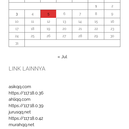
1
2
3
4
5
6
7
8
9
10
11
12
13
14
15
16
17
18
19
20
21
22
23
24
25
26
27
28
29
30
31
« Jul
LINK LAINNYA
asikqq.com
https://117.18.0.36
ahliqq.com
https://117.18.0.39
jurusqq.net
https://117.18.0.42
murahqq.net