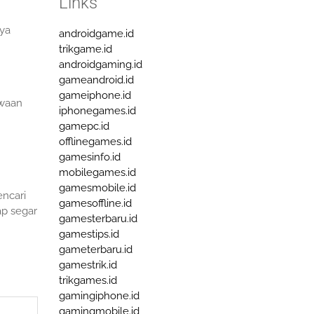
Links
ya
androidgame.id
trikgame.id
androidgaming.id
gameandroid.id
gameiphone.id
ewaan
iphonegames.id
gamepc.id
offlinegames.id
gamesinfo.id
mobilegames.id
gamesmobile.id
ncari
gamesoffline.id
ap segar
gamesterbaru.id
gamestips.id
gameterbaru.id
gamestrik.id
trikgames.id
gamingiphone.id
gamingmobile.id