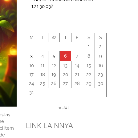
1.21.30.03?
August 2026
M
T
W
T
F
S
S
1
2
3
4
5
6
7
8
9
10
11
12
13
14
15
16
17
18
19
20
21
22
23
24
25
26
27
28
29
30
31
« Jul
eplay
me
LINK LAINNYA
ci item
ode