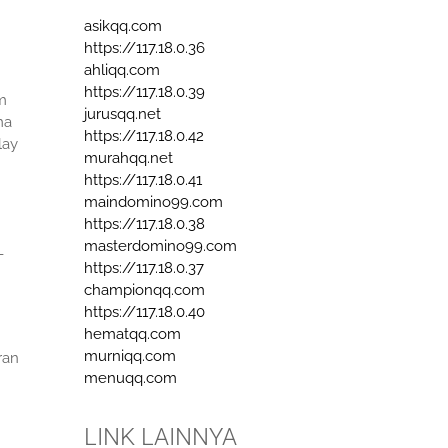
asikqq.com
https://117.18.0.36
ahliqq.com
https://117.18.0.39
m
jurusqq.net
ma
https://117.18.0.42
lay
murahqq.net
https://117.18.0.41
maindomino99.com
https://117.18.0.38
masterdomino99.com
-
https://117.18.0.37
championqq.com
https://117.18.0.40
hematqq.com
murniqq.com
ran
menuqq.com
LINK LAINNYA