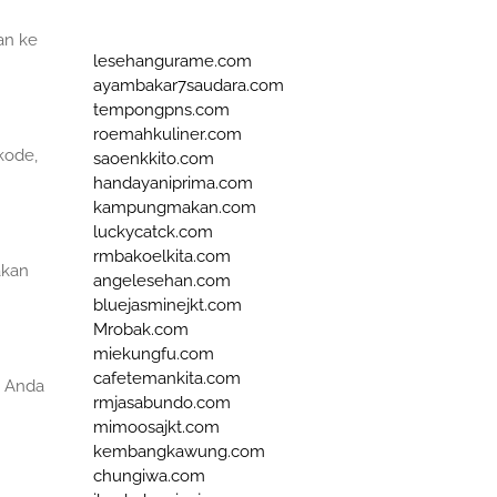
an ke
lesehangurame.com
ayambakar7saudara.com
tempongpns.com
roemahkuliner.com
kode,
saoenkkito.com
handayaniprima.com
kampungmakan.com
luckycatck.com
rmbakoelkita.com
akan
angelesehan.com
bluejasminejkt.com
Mrobak.com
miekungfu.com
cafetemankita.com
e Anda
rmjasabundo.com
mimoosajkt.com
kembangkawung.com
chungiwa.com