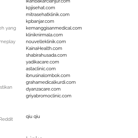
ikanbakarcianjur.com
kpjisehat.com
mitrasehatklinik.com
kpbanjar.com
kemanggisanmedical.com
eh yang
kliniknirmala.com
nouvelleklinik.com
ameplay
KainaHealth.com
shabirahusada.com
yadikacare.com
astaclinic.com
ibnusinalombok.com
grahamedicalkurdi.com
stikan
dyanzacare.com
griyabromoclinic.com
qiu qiu
Reddit