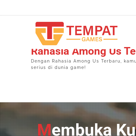
Skip
to
content
Rahasia Among Us Te
Dengan Rahasia Among Us Terbaru, kamu b
serius di dunia game!
Membuka Kunci Imbalan Eksklusif: Panduan