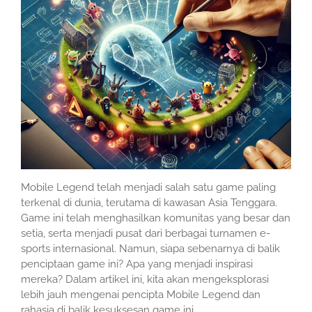
Mobile Legend telah menjadi salah satu game paling
terkenal di dunia, terutama di kawasan Asia Tenggara.
Game ini telah menghasilkan komunitas yang besar dan
setia, serta menjadi pusat dari berbagai turnamen e-
sports internasional. Namun, siapa sebenarnya di balik
penciptaan game ini? Apa yang menjadi inspirasi
mereka? Dalam artikel ini, kita akan mengeksplorasi
lebih jauh mengenai pencipta Mobile Legend dan
rahasia di balik kesuksesan game ini.