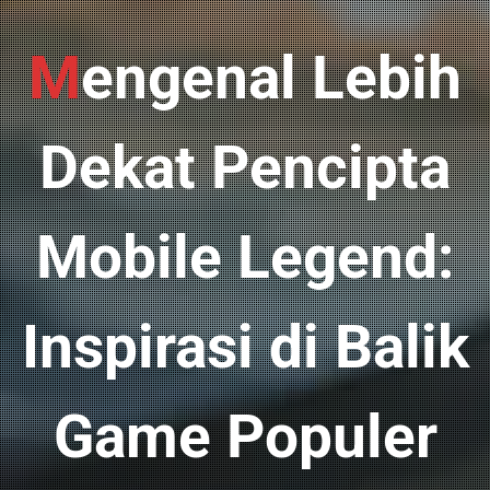
Mengenal Lebih
Dekat Pencipta
Mobile Legend:
Inspirasi di Balik
Game Populer