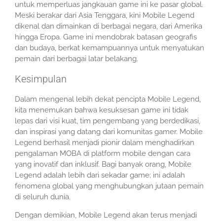
untuk memperluas jangkauan game ini ke pasar global.
Meski berakar dari Asia Tenggara, kini Mobile Legend
dikenal dan dimainkan di berbagai negara, dari Amerika
hingga Eropa. Game ini mendobrak batasan geografis
dan budaya, berkat kemampuannya untuk menyatukan
pemain dari berbagai latar belakang.
Kesimpulan
Dalam mengenal lebih dekat pencipta Mobile Legend,
kita menemukan bahwa kesuksesan game ini tidak
lepas dari visi kuat, tim pengembang yang berdedikasi,
dan inspirasi yang datang dari komunitas gamer. Mobile
Legend berhasil menjadi pionir dalam menghadirkan
pengalaman MOBA di platform mobile dengan cara
yang inovatif dan inklusif. Bagi banyak orang, Mobile
Legend adalah lebih dari sekadar game; ini adalah
fenomena global yang menghubungkan jutaan pemain
di seluruh dunia.
Dengan demikian, Mobile Legend akan terus menjadi