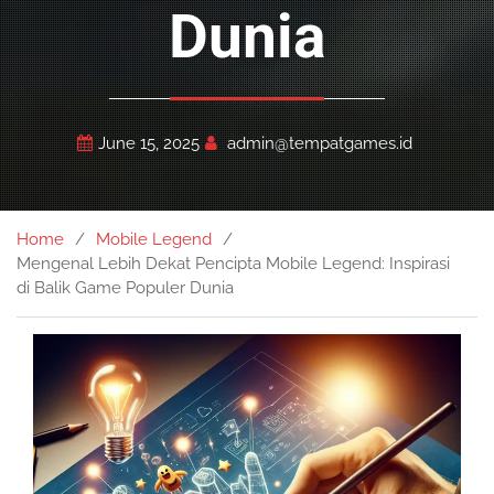
Dunia
June 15, 2025
admin@tempatgames.id
Home
Mobile Legend
Mengenal Lebih Dekat Pencipta Mobile Legend: Inspirasi
di Balik Game Populer Dunia