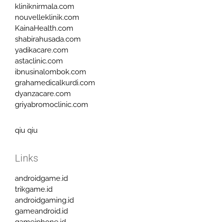
kliniknirmala.com
nouvelleklinik.com
KainaHealth.com
shabirahusada.com
yadikacare.com
astaclinic.com
ibnusinalombok.com
grahamedicalkurdi.com
dyanzacare.com
griyabromoclinic.com
qiu qiu
Links
androidgame.id
trikgame.id
androidgaming.id
gameandroid.id
gameiphone.id