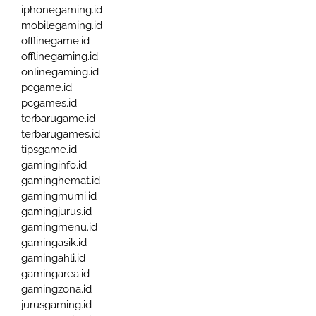
iphonegaming.id
mobilegaming.id
offlinegame.id
offlinegaming.id
onlinegaming.id
pcgame.id
pcgames.id
terbarugame.id
terbarugames.id
tipsgame.id
gaminginfo.id
gaminghemat.id
gamingmurni.id
gamingjurus.id
gamingmenu.id
gamingasik.id
gamingahli.id
gamingarea.id
gamingzona.id
jurusgaming.id