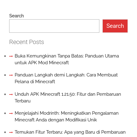
Search
Search
Recent Posts
Buka Kemungkinan Tanpa Batas: Panduan Utama
untuk APK Mod Minecraft
Panduan Langkah demi Langkah: Cara Membuat
Pelana di Minecraft
Unduh APK Minecraft 1.21.50: Fitur dan Pembaruan
Terbaru
Menjelajahi Modrinth: Meningkatkan Pengalaman
Minecraft Anda dengan Modifikasi Unik
Temukan Fitur Terbaru: Apa yang Baru di Pembaruan