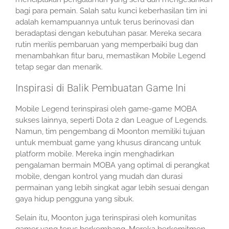
bagi para pemain. Salah satu kunci keberhasilan tim ini
adalah kemampuannya untuk terus berinovasi dan
beradaptasi dengan kebutuhan pasar. Mereka secara
rutin merilis pembaruan yang memperbaiki bug dan
menambahkan fitur baru, memastikan Mobile Legend
tetap segar dan menarik.
Inspirasi di Balik Pembuatan Game Ini
Mobile Legend terinspirasi oleh game-game MOBA
sukses lainnya, seperti Dota 2 dan League of Legends.
Namun, tim pengembang di Moonton memiliki tujuan
untuk membuat game yang khusus dirancang untuk
platform mobile. Mereka ingin menghadirkan
pengalaman bermain MOBA yang optimal di perangkat
mobile, dengan kontrol yang mudah dan durasi
permainan yang lebih singkat agar lebih sesuai dengan
gaya hidup pengguna yang sibuk.
Selain itu, Moonton juga terinspirasi oleh komunitas
gamer yang terus berkembang. Mereka berkomitmen