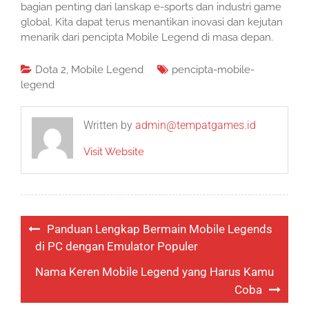
bagian penting dari lanskap e-sports dan industri game
global. Kita dapat terus menantikan inovasi dan kejutan
menarik dari pencipta Mobile Legend di masa depan.
Dota 2
,
Mobile Legend
pencipta-mobile-
legend
Written by
admin@tempatgames.id
Visit Website
Post
Panduan Lengkap Bermain Mobile Legends
navigation
di PC dengan Emulator Populer
Nama Keren Mobile Legend yang Harus Kamu
Coba