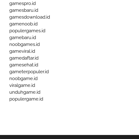
gamespro.id
gamesbaru.id
gamesdownload.id
gamenoob.id
populergames.id
gamebaru.id
noobgames.id
gameviral.id
gamedaftar.id
gamesehat.id
gameterpopuler.id
noobgame.id
viralgame.id
unduhgame.id
populergame.id