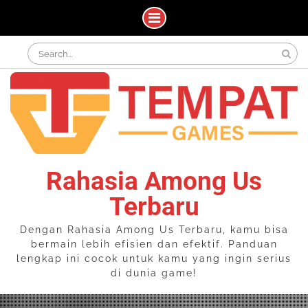
Skip
Search
to
for:
content
Rahasia Among Us
Terbaru
Dengan Rahasia Among Us Terbaru, kamu bisa
bermain lebih efisien dan efektif. Panduan
lengkap ini cocok untuk kamu yang ingin serius
di dunia game!