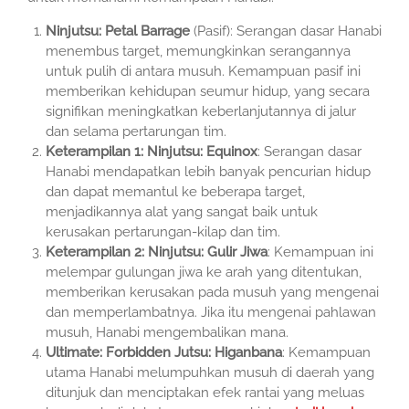
Ninjutsu: Petal Barrage
(Pasif): Serangan dasar Hanabi
menembus target, memungkinkan serangannya
untuk pulih di antara musuh. Kemampuan pasif ini
memberikan kehidupan seumur hidup, yang secara
signifikan meningkatkan keberlanjutannya di jalur
dan selama pertarungan tim.
Keterampilan 1: Ninjutsu: Equinox
: Serangan dasar
Hanabi mendapatkan lebih banyak pencurian hidup
dan dapat memantul ke beberapa target,
menjadikannya alat yang sangat baik untuk
kerusakan pertarungan-kilap dan tim.
Keterampilan 2: Ninjutsu: Gulir Jiwa
: Kemampuan ini
melempar gulungan jiwa ke arah yang ditentukan,
memberikan kerusakan pada musuh yang mengenai
dan memperlambatnya. Jika itu mengenai pahlawan
musuh, Hanabi mengembalikan mana.
Ultimate: Forbidden Jutsu: Higanbana
: Kemampuan
utama Hanabi melumpuhkan musuh di daerah yang
ditunjuk dan menciptakan efek rantai yang meluas