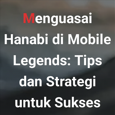
Menguasai
Hanabi di Mobile
Legends: Tips
dan Strategi
untuk Sukses