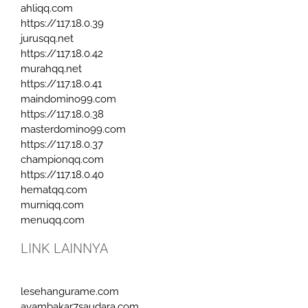
ahliqq.com
https://117.18.0.39
jurusqq.net
https://117.18.0.42
murahqq.net
https://117.18.0.41
maindomino99.com
https://117.18.0.38
masterdomino99.com
https://117.18.0.37
championqq.com
https://117.18.0.40
hematqq.com
murniqq.com
menuqq.com
LINK LAINNYA
lesehangurame.com
ayambakar7saudara.com