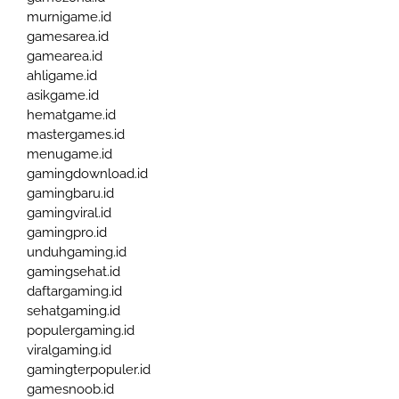
murnigame.id
gamesarea.id
gamearea.id
ahligame.id
asikgame.id
hematgame.id
mastergames.id
menugame.id
gamingdownload.id
gamingbaru.id
gamingviral.id
gamingpro.id
unduhgaming.id
gamingsehat.id
daftargaming.id
sehatgaming.id
populergaming.id
viralgaming.id
gamingterpopuler.id
gamesnoob.id