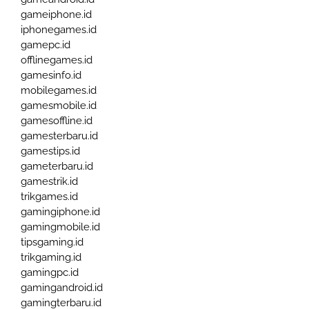
gameiphone.id
iphonegames.id
gamepc.id
offlinegames.id
gamesinfo.id
mobilegames.id
gamesmobile.id
gamesoffline.id
gamesterbaru.id
gamestips.id
gameterbaru.id
gamestrik.id
trikgames.id
gamingiphone.id
gamingmobile.id
tipsgaming.id
trikgaming.id
gamingpc.id
gamingandroid.id
gamingterbaru.id