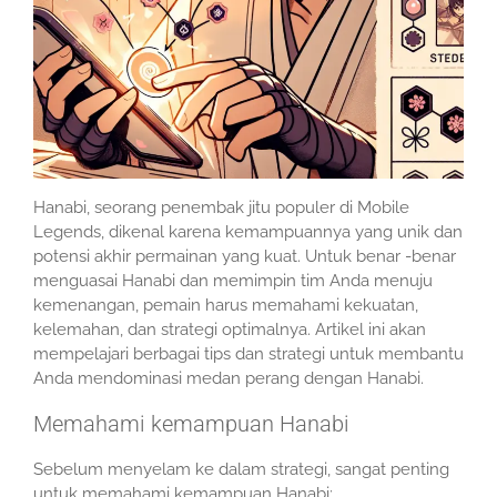
Hanabi, seorang penembak jitu populer di Mobile
Legends, dikenal karena kemampuannya yang unik dan
potensi akhir permainan yang kuat. Untuk benar -benar
menguasai Hanabi dan memimpin tim Anda menuju
kemenangan, pemain harus memahami kekuatan,
kelemahan, dan strategi optimalnya. Artikel ini akan
mempelajari berbagai tips dan strategi untuk membantu
Anda mendominasi medan perang dengan Hanabi.
Memahami kemampuan Hanabi
Sebelum menyelam ke dalam strategi, sangat penting
untuk memahami kemampuan Hanabi: