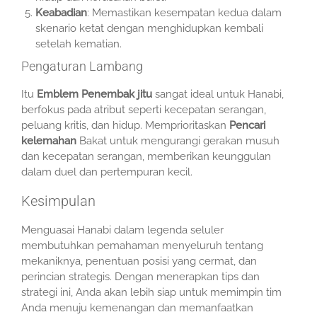
Keabadian
: Memastikan kesempatan kedua dalam
skenario ketat dengan menghidupkan kembali
setelah kematian.
Pengaturan Lambang
Itu
Emblem Penembak jitu
sangat ideal untuk Hanabi,
berfokus pada atribut seperti kecepatan serangan,
peluang kritis, dan hidup. Memprioritaskan
Pencari
kelemahan
Bakat untuk mengurangi gerakan musuh
dan kecepatan serangan, memberikan keunggulan
dalam duel dan pertempuran kecil.
Kesimpulan
Menguasai Hanabi dalam legenda seluler
membutuhkan pemahaman menyeluruh tentang
mekaniknya, penentuan posisi yang cermat, dan
perincian strategis. Dengan menerapkan tips dan
strategi ini, Anda akan lebih siap untuk memimpin tim
Anda menuju kemenangan dan memanfaatkan