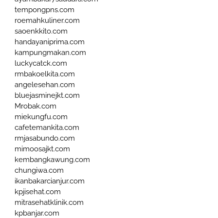
tempongpns.com
roemahkuliner.com
saoenkkito.com
handayaniprima.com
kampungmakan.com
luckycatck.com
rmbakoelkita.com
angelesehan.com
bluejasminejkt.com
Mrobak.com
miekungfu.com
cafetemankita.com
rmjasabundo.com
mimoosajkt.com
kembangkawung.com
chungiwa.com
ikanbakarcianjur.com
kpjisehat.com
mitrasehatklinik.com
kpbanjar.com