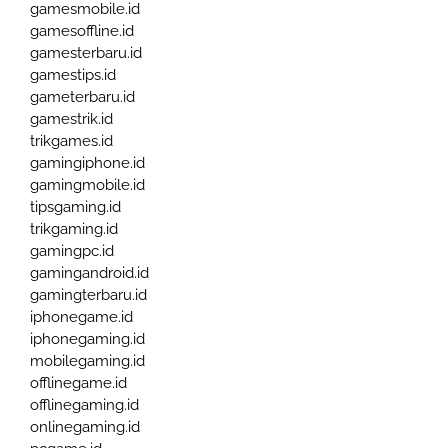
gamesmobile.id
gamesoffline.id
gamesterbaru.id
gamestips.id
gameterbaru.id
gamestrik.id
trikgames.id
gamingiphone.id
gamingmobile.id
tipsgaming.id
trikgaming.id
gamingpc.id
gamingandroid.id
gamingterbaru.id
iphonegame.id
iphonegaming.id
mobilegaming.id
offlinegame.id
offlinegaming.id
onlinegaming.id