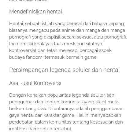
Mendefinisikan hentai
Hentai, sebuah istilah yang berasal dari bahasa Jepang,
biasanya mengacu pada anime dan manga dan manga
pornografi yang eksplisit secara seksual atau pornografi.
Ini memiliki khalayak luas meskipun sifatnya
kontroversial dan telah meresapi berbagai aspek
budaya fandom, termasuk bermain game.
Persimpangan legenda seluler dan hentai
Asal -usul Kontroversi
Dengan kenaikan popularitas legenda seluler, seni
penggemar dan konten komunitas yang stabil mulai
berkembang biak. Di antaranya adalah penggambaran
gaya hentai dari karakter game. Hal ini menyebabkan
perdebatan dalam komunitas tentang kesesuaian dan
implikasi dari konten tersebut.