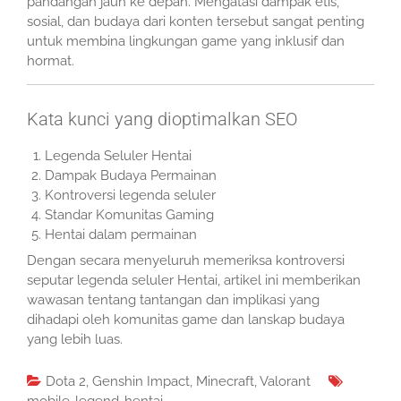
pandangan jauh ke depan. Mengatasi dampak etis,
sosial, dan budaya dari konten tersebut sangat penting
untuk membina lingkungan game yang inklusif dan
hormat.
Kata kunci yang dioptimalkan SEO
Legenda Seluler Hentai
Dampak Budaya Permainan
Kontroversi legenda seluler
Standar Komunitas Gaming
Hentai dalam permainan
Dengan secara menyeluruh memeriksa kontroversi
seputar legenda seluler Hentai, artikel ini memberikan
wawasan tentang tantangan dan implikasi yang
dihadapi oleh komunitas game dan lanskap budaya
yang lebih luas.
Dota 2
,
Genshin Impact
,
Minecraft
,
Valorant