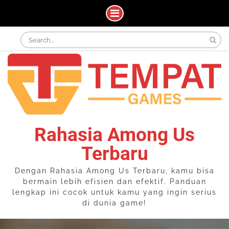
Skip
Search
to
for:
content
Rahasia Among Us
Terbaru
Dengan Rahasia Among Us Terbaru, kamu bisa
bermain lebih efisien dan efektif. Panduan
lengkap ini cocok untuk kamu yang ingin serius
di dunia game!