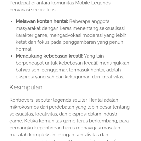
Pendapat di antara komunitas Mobile Legends
bervariasi secara luas:
Melawan konten hentai:
Beberapa anggota
masyarakat dengan keras menentang seksualisasi
karakter game, mengadvokasi moderasi yang lebih
ketat dan fokus pada penggambaran yang penuh
hormat.
Mendukung kebebasan kreatif:
Yang lain
berpendapat untuk kebebasan kreatif, menunjukkan
bahwa seni penggemar, termasuk hentai, adalah
ekspresi yang sah dari kekaguman dan kreativitas.
Kesimpulan
Kontroversi seputar legenda seluler Hentai adalah
mikrokosmos dari perdebatan yang lebih besar tentang
seksualitas, kreativitas, dan ekspresi dalam industri
game. Ketika komunitas game terus berkembang, para
pemangku kepentingan harus menavigasi masalah -
masalah kompleks ini dengan sensitivitas dan