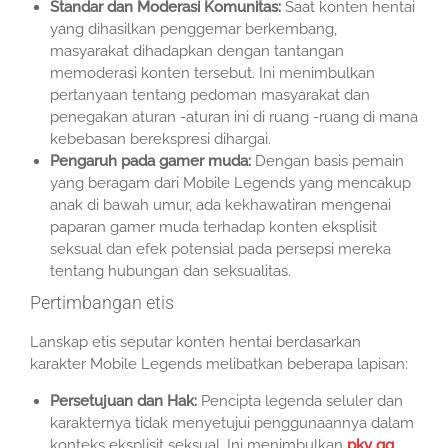
Standar dan Moderasi Komunitas:
Saat konten hentai
yang dihasilkan penggemar berkembang,
masyarakat dihadapkan dengan tantangan
memoderasi konten tersebut. Ini menimbulkan
pertanyaan tentang pedoman masyarakat dan
penegakan aturan -aturan ini di ruang -ruang di mana
kebebasan berekspresi dihargai.
Pengaruh pada gamer muda:
Dengan basis pemain
yang beragam dari Mobile Legends yang mencakup
anak di bawah umur, ada kekhawatiran mengenai
paparan gamer muda terhadap konten eksplisit
seksual dan efek potensial pada persepsi mereka
tentang hubungan dan seksualitas.
Pertimbangan etis
Lanskap etis seputar konten hentai berdasarkan
karakter Mobile Legends melibatkan beberapa lapisan:
Persetujuan dan Hak:
Pencipta legenda seluler dan
karakternya tidak menyetujui penggunaannya dalam
konteks eksplisit seksual. Ini menimbulkan
pkv qq