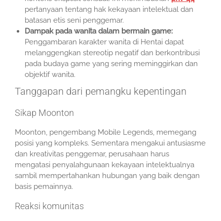
pertanyaan tentang hak kekayaan intelektual dan
batasan etis seni penggemar.
Dampak pada wanita dalam bermain game:
Penggambaran karakter wanita di Hentai dapat
melanggengkan stereotip negatif dan berkontribusi
pada budaya game yang sering meminggirkan dan
objektif wanita.
Tanggapan dari pemangku kepentingan
Sikap Moonton
Moonton, pengembang Mobile Legends, memegang
posisi yang kompleks. Sementara mengakui antusiasme
dan kreativitas penggemar, perusahaan harus
mengatasi penyalahgunaan kekayaan intelektualnya
sambil mempertahankan hubungan yang baik dengan
basis pemainnya.
Reaksi komunitas