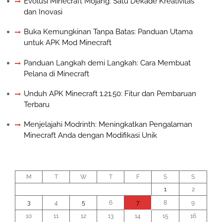
Evolusi Minecraft Mojang: Satu Dekade Kreativitas
dan Inovasi
Buka Kemungkinan Tanpa Batas: Panduan Utama
untuk APK Mod Minecraft
Panduan Langkah demi Langkah: Cara Membuat
Pelana di Minecraft
Unduh APK Minecraft 1.21.50: Fitur dan Pembaruan
Terbaru
Menjelajahi Modrinth: Meningkatkan Pengalaman
Minecraft Anda dengan Modifikasi Unik
August 2026
M
T
W
T
F
S
S
1
2
3
4
5
6
7
8
9
10
11
12
13
14
15
16