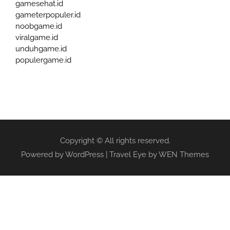
gamesehat.id
gameterpopuler.id
noobgame.id
viralgame.id
unduhgame.id
populergame.id
Copyright © All rights reserved.
Powered by WordPress
|
Travel Eye by
WEN Themes