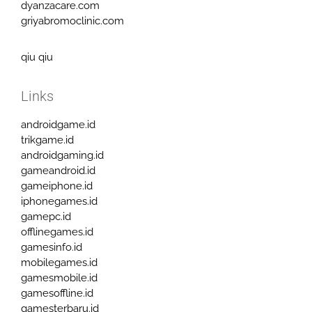
dyanzacare.com
griyabromoclinic.com
qiu qiu
Links
androidgame.id
trikgame.id
androidgaming.id
gameandroid.id
gameiphone.id
iphonegames.id
gamepc.id
offlinegames.id
gamesinfo.id
mobilegames.id
gamesmobile.id
gamesoffline.id
gamesterbaru.id