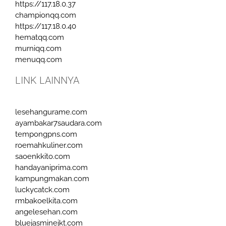
https://117.18.0.37
championqq.com
https://117.18.0.40
hematqq.com
murniqq.com
menuqq.com
LINK LAINNYA
lesehangurame.com
ayambakar7saudara.com
tempongpns.com
roemahkuliner.com
saoenkkito.com
handayaniprima.com
kampungmakan.com
luckycatck.com
rmbakoelkita.com
angelesehan.com
bluejasminejkt.com