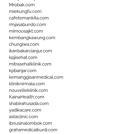
Mrobak.com
miekungfu.com
cafetemankita.com
rmjasabundo.com
mimoosajkt.com
kembangkawung.com
chungiwa.com
ikanbakarcianjur.com
kpjisehat.com
mitrasehatklinik.com
kpbanjar.com
kemanggisanmedical.com
kliniknirmala.com
nouvelleklinik.com
KainaHealth.com
shabirahusada.com
yadikacare.com
astaclinic.com
ibnusinalombok.com
grahamedicalkurdi.com