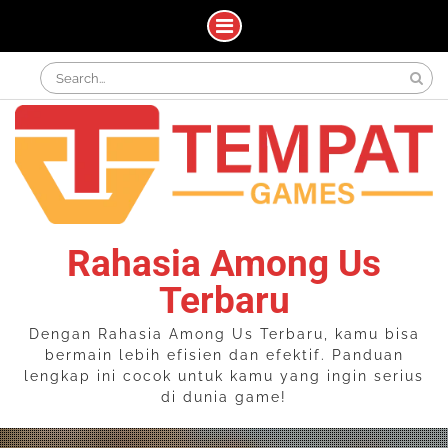
Skip
Search
to
for:
content
Rahasia Among Us
Terbaru
Dengan Rahasia Among Us Terbaru, kamu bisa
bermain lebih efisien dan efektif. Panduan
lengkap ini cocok untuk kamu yang ingin serius
di dunia game!