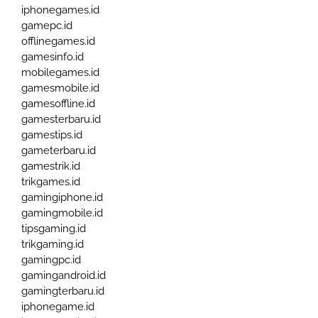
iphonegames.id
gamepc.id
offlinegames.id
gamesinfo.id
mobilegames.id
gamesmobile.id
gamesoffline.id
gamesterbaru.id
gamestips.id
gameterbaru.id
gamestrik.id
trikgames.id
gamingiphone.id
gamingmobile.id
tipsgaming.id
trikgaming.id
gamingpc.id
gamingandroid.id
gamingterbaru.id
iphonegame.id