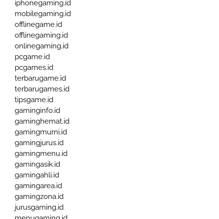
iphonegaming.id
mobilegaming.id
offlinegame.id
offlinegaming.id
onlinegaming.id
pcgame.id
pcgames.id
terbarugame.id
terbarugames.id
tipsgame.id
gaminginfo.id
gaminghemat.id
gamingmurni.id
gamingjurus.id
gamingmenu.id
gamingasik.id
gamingahli.id
gamingarea.id
gamingzona.id
jurusgaming.id
menugaming.id