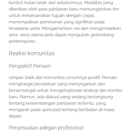
kontrol hutan lebih dari sebelumnya. Mobilitas yang
diberikan oleh para pahlawan baru memungkinkan tim
untuk melaksanakan tujuan dengan cepat,
menempatkan penekanan yang signifikan pada
kesadaran peta. Mengamankan visi dan mengendalikan
area -area utama peta dapat mengubah gelombang
pertempuran.
Reaksi komunitas
Perspektif Pemain
Umpan balik dari komunitas umumnya positif. Pemain
menghargai perubahan yang menyegarkan dan
bersemangat untuk mengeksplorasi strategi dan kombo
baru. Namun, ada diskusi yang sedang berlangsung
tentang keseimbangan pahlawan tertentu, yang
mengarah pada spekulasi tentang tambalan di masa
depan.
Penyesuaian adegan profesional