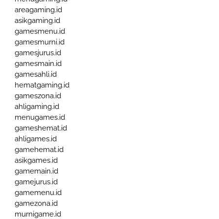
areagaming.id
asikgaming.id
gamesmenu.id
gamesmurni.id
gamesjurus.id
gamesmain.id
gamesahli.id
hematgaming.id
gameszona.id
ahligaming.id
menugames.id
gameshemat.id
ahligames.id
gamehemat.id
asikgames.id
gamemain.id
gamejurus.id
gamemenu.id
gamezona.id
murnigame.id