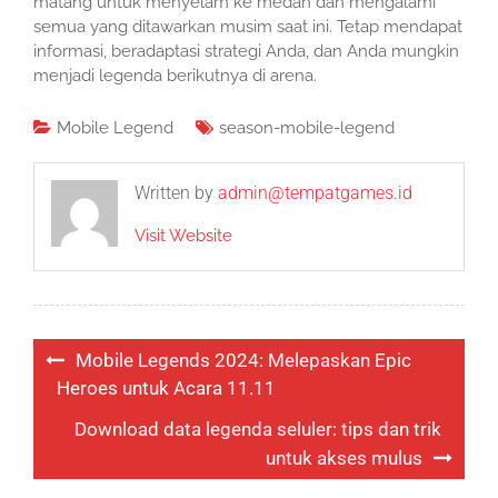
matang untuk menyelam ke medan dan mengalami
semua yang ditawarkan musim saat ini. Tetap mendapat
informasi, beradaptasi strategi Anda, dan Anda mungkin
menjadi legenda berikutnya di arena.
Mobile Legend
season-mobile-legend
Written by
admin@tempatgames.id
Visit Website
Post
Mobile Legends 2024: Melepaskan Epic
navigation
Heroes untuk Acara 11.11
Download data legenda seluler: tips dan trik
untuk akses mulus