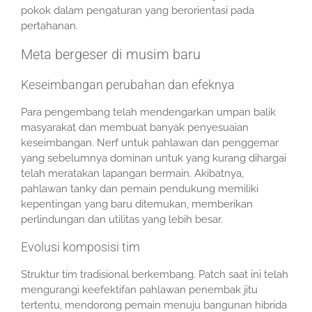
pokok dalam pengaturan yang berorientasi pada
pertahanan.
Meta bergeser di musim baru
Keseimbangan perubahan dan efeknya
Para pengembang telah mendengarkan umpan balik
masyarakat dan membuat banyak penyesuaian
keseimbangan. Nerf untuk pahlawan dan penggemar
yang sebelumnya dominan untuk yang kurang dihargai
telah meratakan lapangan bermain. Akibatnya,
pahlawan tanky dan pemain pendukung memiliki
kepentingan yang baru ditemukan, memberikan
perlindungan dan utilitas yang lebih besar.
Evolusi komposisi tim
Struktur tim tradisional berkembang. Patch saat ini telah
mengurangi keefektifan pahlawan penembak jitu
tertentu, mendorong pemain menuju bangunan hibrida