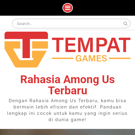
Skip
Search
to
for:
content
Rahasia Among Us
Terbaru
Dengan Rahasia Among Us Terbaru, kamu bisa
bermain lebih efisien dan efektif. Panduan
lengkap ini cocok untuk kamu yang ingin serius
di dunia game!