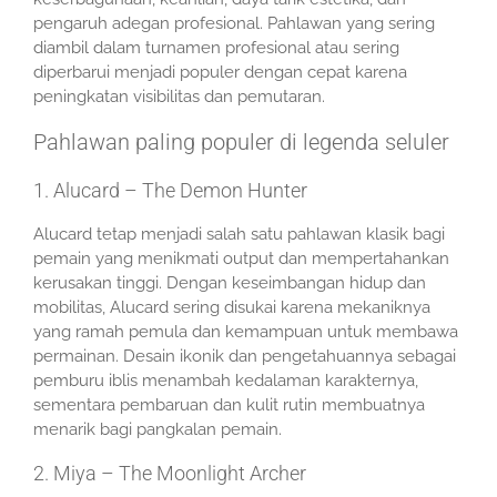
pengaruh adegan profesional. Pahlawan yang sering
diambil dalam turnamen profesional atau sering
diperbarui menjadi populer dengan cepat karena
peningkatan visibilitas dan pemutaran.
Pahlawan paling populer di legenda seluler
1. Alucard – The Demon Hunter
Alucard tetap menjadi salah satu pahlawan klasik bagi
pemain yang menikmati output dan mempertahankan
kerusakan tinggi. Dengan keseimbangan hidup dan
mobilitas, Alucard sering disukai karena mekaniknya
yang ramah pemula dan kemampuan untuk membawa
permainan. Desain ikonik dan pengetahuannya sebagai
pemburu iblis menambah kedalaman karakternya,
sementara pembaruan dan kulit rutin membuatnya
menarik bagi pangkalan pemain.
2. Miya – The Moonlight Archer