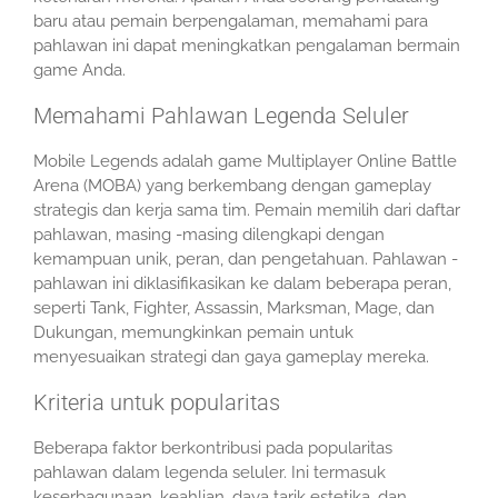
baru atau pemain berpengalaman, memahami para
pahlawan ini dapat meningkatkan pengalaman bermain
game Anda.
Memahami Pahlawan Legenda Seluler
Mobile Legends adalah game Multiplayer Online Battle
Arena (MOBA) yang berkembang dengan gameplay
strategis dan kerja sama tim. Pemain memilih dari daftar
pahlawan, masing -masing dilengkapi dengan
kemampuan unik, peran, dan pengetahuan. Pahlawan -
pahlawan ini diklasifikasikan ke dalam beberapa peran,
seperti Tank, Fighter, Assassin, Marksman, Mage, dan
Dukungan, memungkinkan pemain untuk
menyesuaikan strategi dan gaya gameplay mereka.
Kriteria untuk popularitas
Beberapa faktor berkontribusi pada popularitas
pahlawan dalam legenda seluler. Ini termasuk
keserbagunaan, keahlian, daya tarik estetika, dan