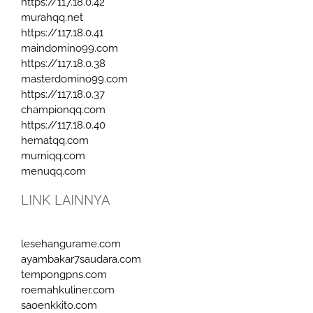
https://117.18.0.42
murahqq.net
https://117.18.0.41
maindomino99.com
https://117.18.0.38
masterdomino99.com
https://117.18.0.37
championqq.com
https://117.18.0.40
hematqq.com
murniqq.com
menuqq.com
LINK LAINNYA
lesehangurame.com
ayambakar7saudara.com
tempongpns.com
roemahkuliner.com
saoenkkito.com