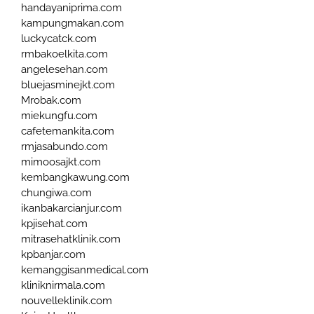
handayaniprima.com
kampungmakan.com
luckycatck.com
rmbakoelkita.com
angelesehan.com
bluejasminejkt.com
Mrobak.com
miekungfu.com
cafetemankita.com
rmjasabundo.com
mimoosajkt.com
kembangkawung.com
chungiwa.com
ikanbakarcianjur.com
kpjisehat.com
mitrasehatklinik.com
kpbanjar.com
kemanggisanmedical.com
kliniknirmala.com
nouvelleklinik.com