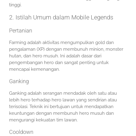
tinggi.
2. Istilah Umum dalam Mobile Legends
Pertanian
Farming adalah aktivitas mengumpulkan gold dan
pengalaman (XP) dengan membunuh minion, monster
hutan, dan hero musuh. Ini adalah dasar dari
pengembangan hero dan sangat penting untuk
mencapai kemenangan.
Ganking
Ganking adalah serangan mendadak oleh satu atau
lebih hero terhadap hero lawan yang sendirian atau
terisolasi. Teknik ini bertujuan untuk mendapatkan
keuntungan dengan membunuh hero musuh dan
mengurangi kekuatan tim lawan.
Cooldown