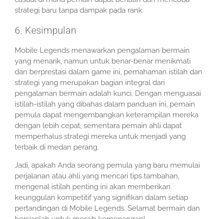
strategi baru tanpa dampak pada rank.
6. Kesimpulan
Mobile Legends menawarkan pengalaman bermain
yang menarik, namun untuk benar-benar menikmati
dan berprestasi dalam game ini, pemahaman istilah dan
strategi yang merupakan bagian integral dari
pengalaman bermain adalah kunci. Dengan menguasai
istilah-istilah yang dibahas dalam panduan ini, pemain
pemula dapat mengembangkan keterampilan mereka
dengan lebih cepat, sementara pemain ahli dapat
memperhalus strategi mereka untuk menjadi yang
terbaik di medan perang.
Jadi, apakah Anda seorang pemula yang baru memulai
perjalanan atau ahli yang mencari tips tambahan,
mengenal istilah penting ini akan memberikan
keunggulan kompetitif yang signifikan dalam setiap
pertandingan di Mobile Legends. Selamat bermain dan
bersiaplah untuk meraih kemenangan!