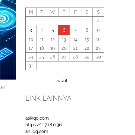
August 2026
M
T
W
T
F
S
S
1
2
3
4
5
6
7
8
9
10
11
12
13
14
15
16
17
18
19
20
21
22
23
24
25
26
27
28
29
30
31
« Jul
kan
LINK LAINNYA
asikqq.com
https://117.18.0.36
ahliqq.com