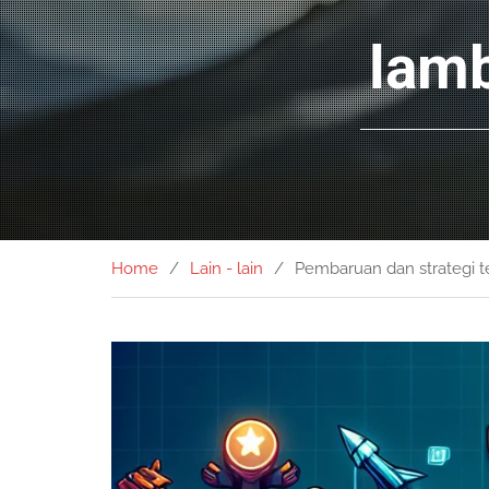
lamb
Home
Lain - lain
Pembaruan dan strategi t