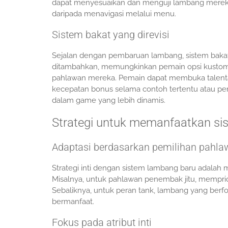
dapat menyesuaikan dan menguji lambang mereka
daripada menavigasi melalui menu.
Sistem bakat yang direvisi
Sejalan dengan pembaruan lambang, sistem bakat 
ditambahkan, memungkinkan pemain opsi kustom
pahlawan mereka. Pemain dapat membuka talenta 
kecepatan bonus selama contoh tertentu atau pe
dalam game yang lebih dinamis.
Strategi untuk memanfaatkan si
Adaptasi berdasarkan pemilihan pahl
Strategi inti dengan sistem lambang baru adalah
Misalnya, untuk pahlawan penembak jitu, memprio
Sebaliknya, untuk peran tank, lambang yang berf
bermanfaat.
Fokus pada atribut inti