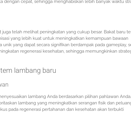
 dengan cepat, sehingga menghabiskan lebih banyak waktu str
juga telah melihat peningkatan yang cukup besar. Bakat baru te
isasi yang lebih kuat untuk meningkatkan kemampuan bawaan
unik yang dapat secara signifikan berdampak pada gameplay, se
ningkatan regenerasi kesehatan, sehingga memungkinkan strate
stem lambang baru
awan
 menyesuaikan lambang Anda berdasarkan pilihan pahlawan Anda
ritaskan lambang yang meningkatkan serangan fisik dan peluang k
okus pada regenerasi pertahanan dan kesehatan akan terbukti