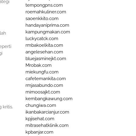
ategi
tempongpns.com
roemahkuliner.com
saoenkkito.com
handayaniprima.com
kampungmakan.com
lah
luckycatck.com
rmbakoelkita.com
perti
angelesehan.com
gi
bluejasminejkt.com
Mrobak.com
miekungfu.com
cafetemankita.com
rmjasabundo.com
mimoosajkt.com
kembangkawung.com
.
chungiwa.com
ritis.
ikanbakarcianjur.com
kpjisehat.com
mitrasehatklinik.com
kpbanjar.com