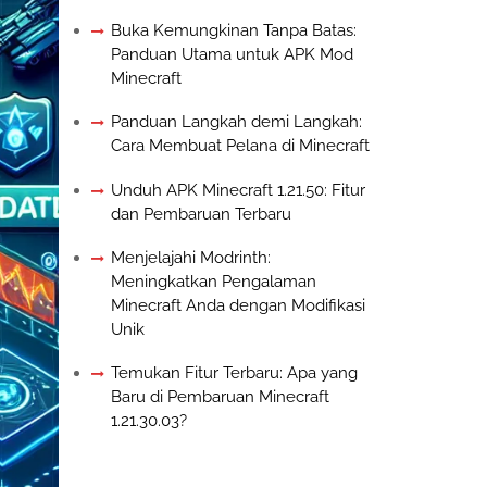
Buka Kemungkinan Tanpa Batas:
Panduan Utama untuk APK Mod
Minecraft
Panduan Langkah demi Langkah:
Cara Membuat Pelana di Minecraft
Unduh APK Minecraft 1.21.50: Fitur
dan Pembaruan Terbaru
Menjelajahi Modrinth:
Meningkatkan Pengalaman
Minecraft Anda dengan Modifikasi
Unik
Temukan Fitur Terbaru: Apa yang
Baru di Pembaruan Minecraft
1.21.30.03?