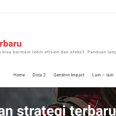
rbaru
isa bermain lebih efisien dan efektif. Panduan len
Home
Dota 2
Genshin Impact
Lain – lain