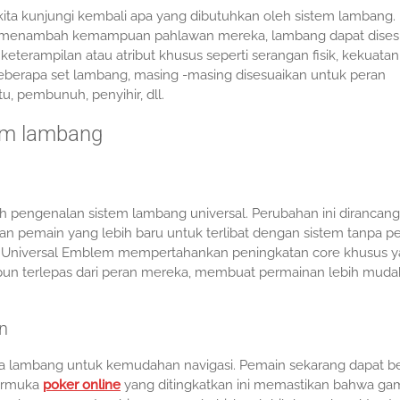
ta kunjungi kembali apa yang dibutuhkan oleh sistem lambang.
uk menambah kemampuan pahlawan mereka, lambang dapat dises
ampilan atau atribut khusus seperti serangan fisik, kekuatan s
 beberapa set lambang, masing -masing disesuaikan untuk peran
u, pembunuh, penyihir, dll.
em lambang
h pengenalan sistem lambang universal. Perubahan ini dirancan
pemain yang lebih baru untuk terlibat dengan sistem tanpa pe
g. Universal Emblem mempertahankan peningkatan core khusus 
pun terlepas dari peran mereka, membuat permainan lebih muda
n
 lambang untuk kemudahan navigasi. Pemain sekarang dapat ber
tarmuka
poker online
yang ditingkatkan ini memastikan bahwa ga