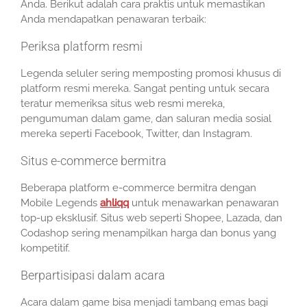
Anda. Berikut adalah cara praktis untuk memastikan
Anda mendapatkan penawaran terbaik:
Periksa platform resmi
Legenda seluler sering memposting promosi khusus di
platform resmi mereka. Sangat penting untuk secara
teratur memeriksa situs web resmi mereka,
pengumuman dalam game, dan saluran media sosial
mereka seperti Facebook, Twitter, dan Instagram.
Situs e-commerce bermitra
Beberapa platform e-commerce bermitra dengan
Mobile Legends
ahliqq
untuk menawarkan penawaran
top-up eksklusif. Situs web seperti Shopee, Lazada, dan
Codashop sering menampilkan harga dan bonus yang
kompetitif.
Berpartisipasi dalam acara
Acara dalam game bisa menjadi tambang emas bagi