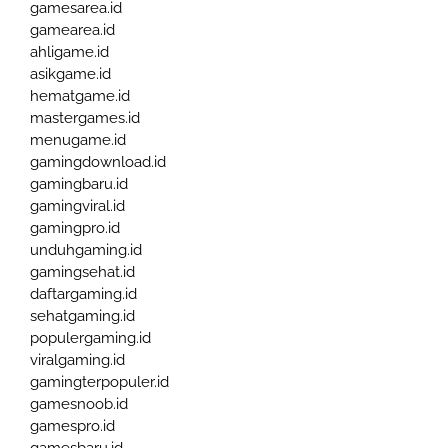
gamesarea.id
gamearea.id
ahligame.id
asikgame.id
hematgame.id
mastergames.id
menugame.id
gamingdownload.id
gamingbaru.id
gamingviral.id
gamingpro.id
unduhgaming.id
gamingsehat.id
daftargaming.id
sehatgaming.id
populergaming.id
viralgaming.id
gamingterpopuler.id
gamesnoob.id
gamespro.id