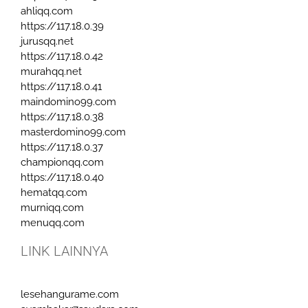
ahliqq.com
https://117.18.0.39
jurusqq.net
https://117.18.0.42
murahqq.net
https://117.18.0.41
maindomino99.com
https://117.18.0.38
masterdomino99.com
https://117.18.0.37
championqq.com
https://117.18.0.40
hematqq.com
murniqq.com
menuqq.com
LINK LAINNYA
lesehangurame.com