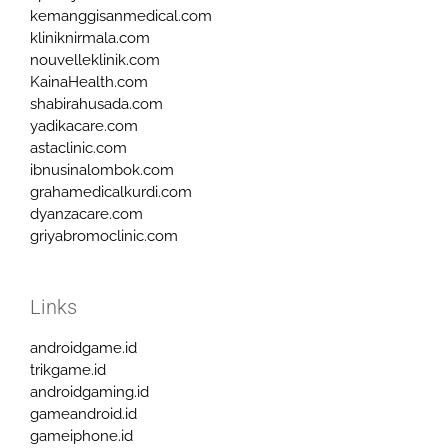
kemanggisanmedical.com
kliniknirmala.com
nouvelleklinik.com
KainaHealth.com
shabirahusada.com
yadikacare.com
astaclinic.com
ibnusinalombok.com
grahamedicalkurdi.com
dyanzacare.com
griyabromoclinic.com
Links
androidgame.id
trikgame.id
androidgaming.id
gameandroid.id
gameiphone.id