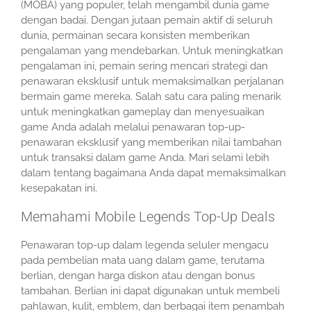
(MOBA) yang populer, telah mengambil dunia game
dengan badai. Dengan jutaan pemain aktif di seluruh
dunia, permainan secara konsisten memberikan
pengalaman yang mendebarkan. Untuk meningkatkan
pengalaman ini, pemain sering mencari strategi dan
penawaran eksklusif untuk memaksimalkan perjalanan
bermain game mereka. Salah satu cara paling menarik
untuk meningkatkan gameplay dan menyesuaikan
game Anda adalah melalui penawaran top-up-
penawaran eksklusif yang memberikan nilai tambahan
untuk transaksi dalam game Anda. Mari selami lebih
dalam tentang bagaimana Anda dapat memaksimalkan
kesepakatan ini.
Memahami Mobile Legends Top-Up Deals
Penawaran top-up dalam legenda seluler mengacu
pada pembelian mata uang dalam game, terutama
berlian, dengan harga diskon atau dengan bonus
tambahan. Berlian ini dapat digunakan untuk membeli
pahlawan, kulit, emblem, dan berbagai item penambah