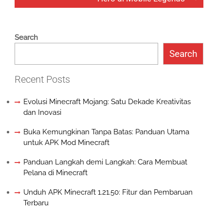
Search
Search
Recent Posts
Evolusi Minecraft Mojang: Satu Dekade Kreativitas
dan Inovasi
Buka Kemungkinan Tanpa Batas: Panduan Utama
untuk APK Mod Minecraft
Panduan Langkah demi Langkah: Cara Membuat
Pelana di Minecraft
Unduh APK Minecraft 1.21.50: Fitur dan Pembaruan
Terbaru