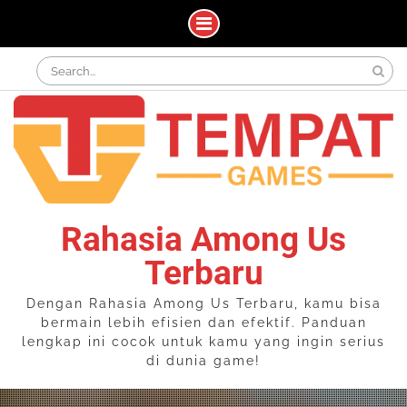
Skip
Search
to
for:
content
Rahasia Among Us
Terbaru
Dengan Rahasia Among Us Terbaru, kamu bisa
bermain lebih efisien dan efektif. Panduan
lengkap ini cocok untuk kamu yang ingin serius
di dunia game!