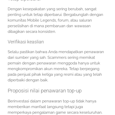
Dengan kesepakatan yang sering berubah, sangat
penting untuk tetap diperbarui. Bergabunglah dengan
komunitas Mobile Legends, forum, atau saluran
perselisihan di mana pembaruan dan wawasan
dibagikan secara konsisten.
Verifikasi keaslian
Selalu pastikan bahwa Anda mendapatkan penawaran
dari sumber yang sah. Scammers sering memikat
pemain dengan penawaran menggoda hanya untuk
mengkompromikan akun mereka. Tetap berpegang
pada penjual pihak ketiga yang resmi atau yang telah
diperbaiki dengan baik.
Proposisi nilai penawaran top-up
Berinvestasi dalam penawaran top-up tidak hanya
memberikan manfaat langsung tetapi juga
memperkaya pengalaman game secara keseluruhan.