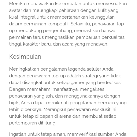
Mereka menawarkan kesempatan untuk menyesuaikan
avatar dan melengkapi pahlawan dengan kulit yang
kuat integral untuk mempertahankan keunggulan
dalam permainan kompetitif. Selain itu, penawaran top-
up mendukung pengembang, memastikan bahwa
permainan terus menghasilkan pembaruan berkualitas
tinggi, karakter baru, dan acara yang menawan.
Kesimpulan
Meningkatkan pengalaman legenda seluler Anda
dengan penawaran top-up adalah strategi yang tidak
dapat disangkal untuk setiap gamer yang berdedikasi.
Dengan memahami manfaatnya, mengakses
penawaran yang sah, dan menggunakannya dengan
bijak, Anda dapat menikmati pengalaman bermain yang
lebih diperkaya. Merangkul penawaran eksklusif ini
untuk tetap di depan di arena dan membuat setiap
pertempuran dihitung.
Ingatlah untuk tetap aman, memverifikasi sumber Anda,