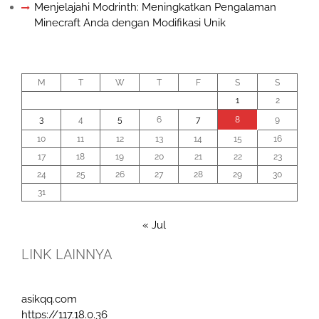
Menjelajahi Modrinth: Meningkatkan Pengalaman
Minecraft Anda dengan Modifikasi Unik
August 2026
M
T
W
T
F
S
S
1
2
3
4
5
6
7
8
9
10
11
12
13
14
15
16
17
18
19
20
21
22
23
24
25
26
27
28
29
30
31
« Jul
LINK LAINNYA
asikqq.com
https://117.18.0.36