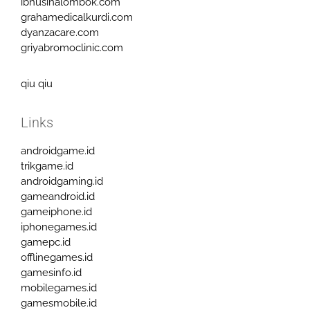
ibnusinalombok.com
grahamedicalkurdi.com
dyanzacare.com
griyabromoclinic.com
qiu qiu
Links
androidgame.id
trikgame.id
androidgaming.id
gameandroid.id
gameiphone.id
iphonegames.id
gamepc.id
offlinegames.id
gamesinfo.id
mobilegames.id
gamesmobile.id