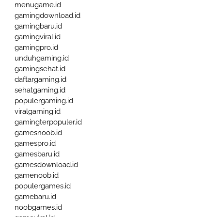
menugame.id
gamingdownload.id
gamingbaru.id
gamingviral.id
gamingpro.id
unduhgaming.id
gamingsehat.id
daftargaming.id
sehatgaming.id
populergaming.id
viralgaming.id
gamingterpopuler.id
gamesnoob.id
gamespro.id
gamesbaru.id
gamesdownload.id
gamenoob.id
populergames.id
gamebaru.id
noobgames.id