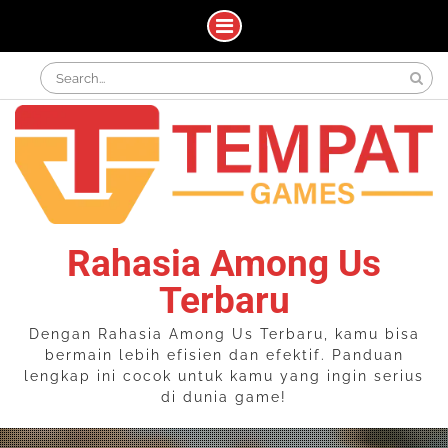
Skip
Search
to
for:
content
Rahasia Among Us
Terbaru
Dengan Rahasia Among Us Terbaru, kamu bisa
bermain lebih efisien dan efektif. Panduan
lengkap ini cocok untuk kamu yang ingin serius
di dunia game!