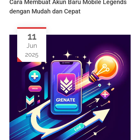
Cara Membuat Akun Baru Mobile Legends
dengan Mudah dan Cepat
11
Jun
2025