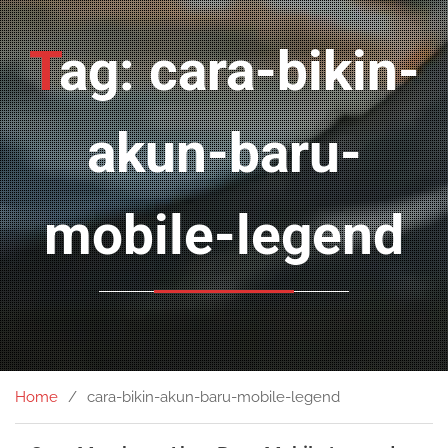
Tag: cara-bikin-
akun-baru-
mobile-legend
Home
cara-bikin-akun-baru-mobile-legend