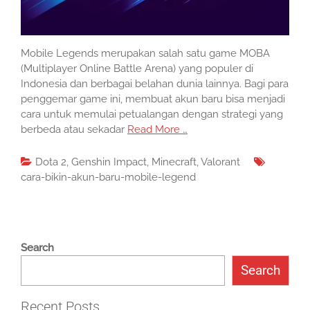
Mobile Legends merupakan salah satu game MOBA
(Multiplayer Online Battle Arena) yang populer di
Indonesia dan berbagai belahan dunia lainnya. Bagi para
penggemar game ini, membuat akun baru bisa menjadi
cara untuk memulai petualangan dengan strategi yang
berbeda atau sekadar
Read More …
Dota 2
,
Genshin Impact
,
Minecraft
,
Valorant
cara-bikin-akun-baru-mobile-legend
Search
Search
Recent Posts