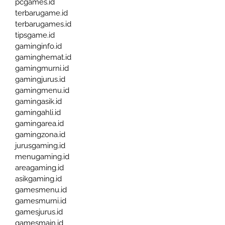
pcgames.id
terbarugame.id
terbarugames.id
tipsgame.id
gaminginfo.id
gaminghemat.id
gamingmurni.id
gamingjurus.id
gamingmenu.id
gamingasik.id
gamingahli.id
gamingarea.id
gamingzona.id
jurusgaming.id
menugaming.id
areagaming.id
asikgaming.id
gamesmenu.id
gamesmurni.id
gamesjurus.id
gamesmain.id