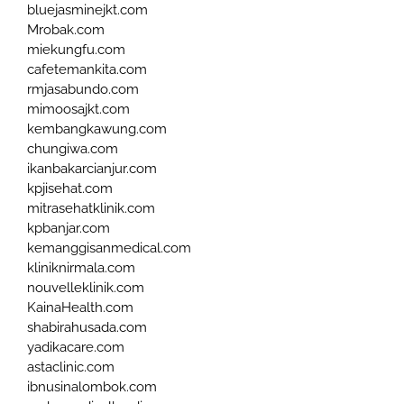
bluejasminejkt.com
Mrobak.com
miekungfu.com
cafetemankita.com
rmjasabundo.com
mimoosajkt.com
kembangkawung.com
chungiwa.com
ikanbakarcianjur.com
kpjisehat.com
mitrasehatklinik.com
kpbanjar.com
kemanggisanmedical.com
kliniknirmala.com
nouvelleklinik.com
KainaHealth.com
shabirahusada.com
yadikacare.com
astaclinic.com
ibnusinalombok.com