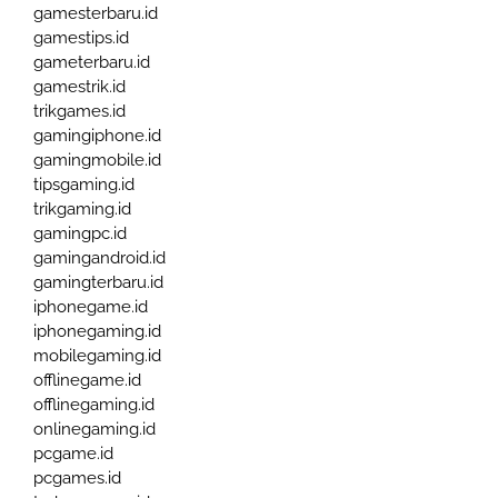
gamesterbaru.id
gamestips.id
gameterbaru.id
gamestrik.id
trikgames.id
gamingiphone.id
gamingmobile.id
tipsgaming.id
trikgaming.id
gamingpc.id
gamingandroid.id
gamingterbaru.id
iphonegame.id
iphonegaming.id
mobilegaming.id
offlinegame.id
offlinegaming.id
onlinegaming.id
pcgame.id
pcgames.id