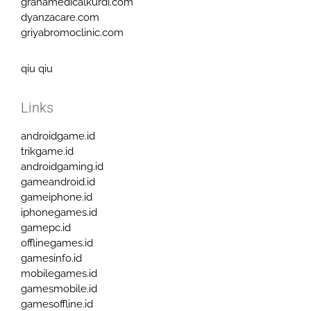
grahamedicalkurdi.com
dyanzacare.com
griyabromoclinic.com
qiu qiu
Links
androidgame.id
trikgame.id
androidgaming.id
gameandroid.id
gameiphone.id
iphonegames.id
gamepc.id
offlinegames.id
gamesinfo.id
mobilegames.id
gamesmobile.id
gamesoffline.id