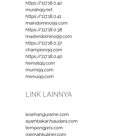
https://117.18.0.42
murahqq.net
https://117.18.0.41
maindomino99.com
https://117.18.0.38
masterdomino99.com
https://117.18.0.37
championqq.com
https://117.18.0.40
hematqq.com
murniqq.com
menuqq.com
LINK LAINNYA
lesehangurame.com
ayambakar7saudara.com
tempongpns.com
roemahkuliner.com