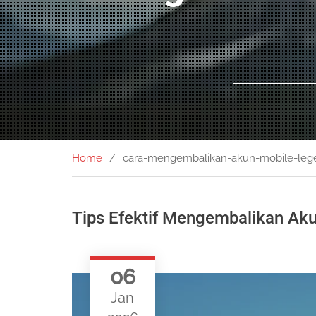
Home
cara-mengembalikan-akun-mobile-leg
Tips Efektif Mengembalikan Ak
06
Jan