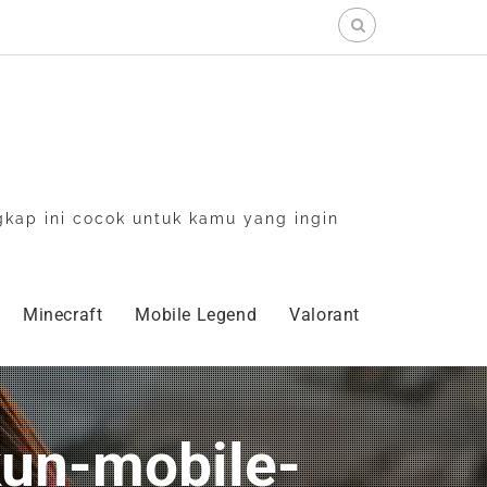
Search
for:
gkap ini cocok untuk kamu yang ingin
Minecraft
Mobile Legend
Valorant