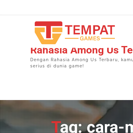
Skip
to
content
Rahasia Among Us Te
Dengan Rahasia Among Us Terbaru, kamu b
serius di dunia game!
Tag: cara-mengembalikan-akun-mobile-