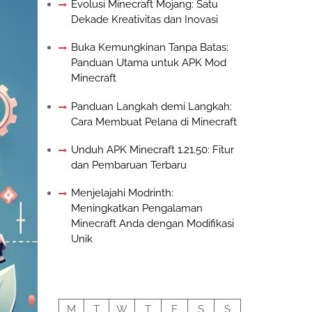
Evolusi Minecraft Mojang: Satu
Dekade Kreativitas dan Inovasi
Buka Kemungkinan Tanpa Batas:
Panduan Utama untuk APK Mod
Minecraft
Panduan Langkah demi Langkah:
Cara Membuat Pelana di Minecraft
Unduh APK Minecraft 1.21.50: Fitur
dan Pembaruan Terbaru
Menjelajahi Modrinth:
Meningkatkan Pengalaman
Minecraft Anda dengan Modifikasi
Unik
August 2026
M
T
W
T
F
S
S