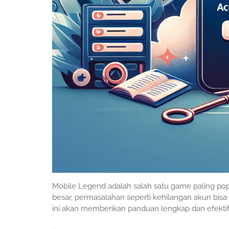
Mobile Legend adalah salah satu game paling pop
besar, permasalahan seperti kehilangan akun bis
ini akan memberikan panduan lengkap dan efekt