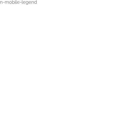
n-mobile-legend