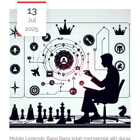
13
Jul
2025
Mobile Legends: Bang Bang telah mengambil alih dunia