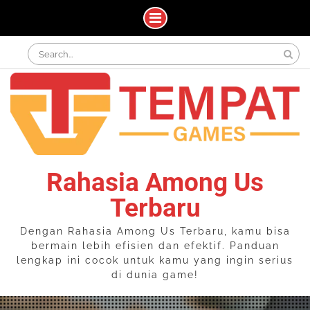
Skip
Search
to
for:
content
Rahasia Among Us
Terbaru
Dengan Rahasia Among Us Terbaru, kamu bisa
bermain lebih efisien dan efektif. Panduan
lengkap ini cocok untuk kamu yang ingin serius
di dunia game!