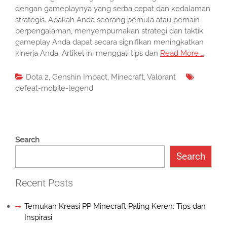
dengan gameplaynya yang serba cepat dan kedalaman
strategis. Apakah Anda seorang pemula atau pemain
berpengalaman, menyempurnakan strategi dan taktik
gameplay Anda dapat secara signifikan meningkatkan
kinerja Anda. Artikel ini menggali tips dan
Read More …
Dota 2
,
Genshin Impact
,
Minecraft
,
Valorant
defeat-mobile-legend
Search
Search
Recent Posts
Temukan Kreasi PP Minecraft Paling Keren: Tips dan
Inspirasi