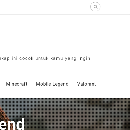
Search
for:
gkap ini cocok untuk kamu yang ingin
Minecraft
Mobile Legend
Valorant
gend