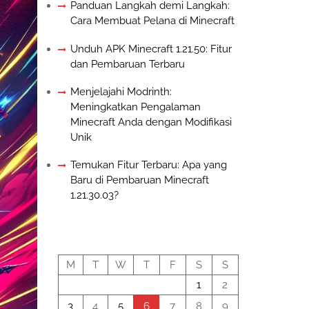
Panduan Langkah demi Langkah:
Cara Membuat Pelana di Minecraft
Unduh APK Minecraft 1.21.50: Fitur
dan Pembaruan Terbaru
Menjelajahi Modrinth:
Meningkatkan Pengalaman
Minecraft Anda dengan Modifikasi
Unik
Temukan Fitur Terbaru: Apa yang
Baru di Pembaruan Minecraft
1.21.30.03?
August 2026
M
T
W
T
F
S
S
1
2
3
4
5
6
7
8
9