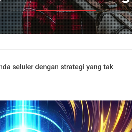
a seluler dengan strategi yang tak