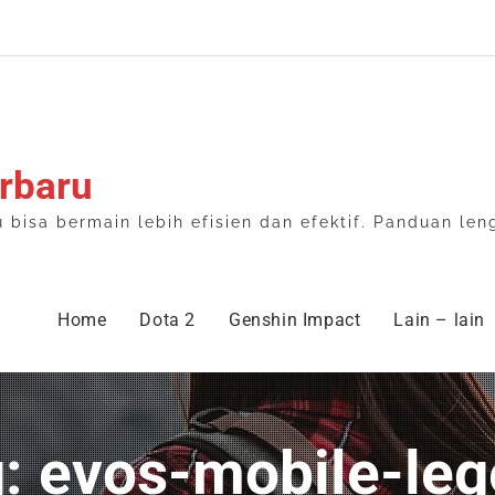
rbaru
isa bermain lebih efisien dan efektif. Panduan len
Home
Dota 2
Genshin Impact
Lain – lain
g: evos-mobile-le