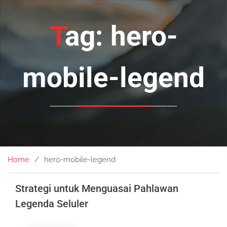
Tag: hero-
mobile-legend
Home
hero-mobile-legend
Strategi untuk Menguasai Pahlawan
Legenda Seluler