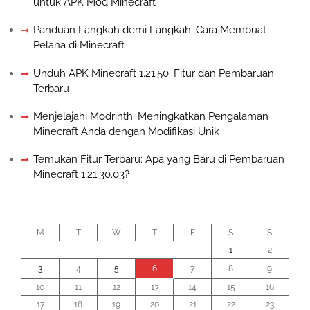
untuk APK Mod Minecraft
Panduan Langkah demi Langkah: Cara Membuat
Pelana di Minecraft
Unduh APK Minecraft 1.21.50: Fitur dan Pembaruan
Terbaru
Menjelajahi Modrinth: Meningkatkan Pengalaman
Minecraft Anda dengan Modifikasi Unik
Temukan Fitur Terbaru: Apa yang Baru di Pembaruan
Minecraft 1.21.30.03?
August 2026
M
T
W
T
F
S
S
1
2
3
4
5
6
7
8
9
10
11
12
13
14
15
16
17
18
19
20
21
22
23