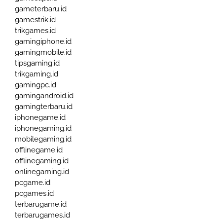
gameterbaru.id
gamestrik.id
trikgames.id
gamingiphone.id
gamingmobile.id
tipsgaming.id
trikgaming.id
gamingpc.id
gamingandroid.id
gamingterbaru.id
iphonegame.id
iphonegaming.id
mobilegaming.id
offlinegame.id
offlinegaming.id
onlinegaming.id
pcgame.id
pcgames.id
terbarugame.id
terbarugames.id