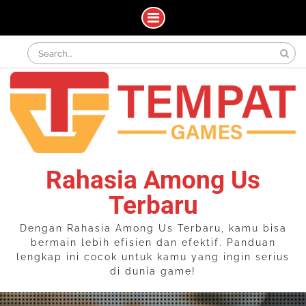
Skip
Search
to
for:
content
Rahasia Among Us
Terbaru
Dengan Rahasia Among Us Terbaru, kamu bisa
bermain lebih efisien dan efektif. Panduan
lengkap ini cocok untuk kamu yang ingin serius
di dunia game!