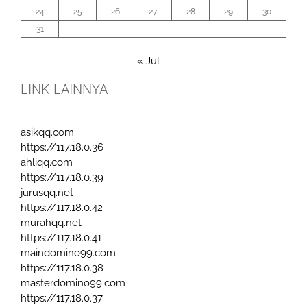
24
25
26
27
28
29
30
31
« Jul
LINK LAINNYA
asikqq.com
https://117.18.0.36
ahliqq.com
https://117.18.0.39
jurusqq.net
https://117.18.0.42
murahqq.net
https://117.18.0.41
maindomino99.com
https://117.18.0.38
masterdomino99.com
https://117.18.0.37