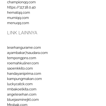
championqq.com
https://117.18.0.40
hematqq.com
murniqq.com
menuqq.com
LINK LAINNYA
lesehangurame.com
ayambakar7saudara.com
tempongpns.com
roemahkuliner.com
saoenkkito.com
handayaniprima.com
kampungmakan.com
luckycatck.com
rmbakoelkita.com
angelesehan.com
bluejasminejkt.com
Mrobak.com