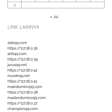
31
« Jul
LINK LAINNYA
asikqq.com
https://117.18.0.36
ahliqq.com
https://117.18.0.39
jurusqq.net
https://117.18.0.42
murahqq.net
https://117.18.0.41
maindomino99.com
https://117.18.0.38
masterdomino99.com
https://117.18.0.37
championqq.com