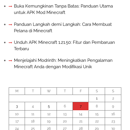
Buka Kemungkinan Tanpa Batas: Panduan Utama
untuk APK Mod Minecraft
Panduan Langkah demi Langkah: Cara Membuat
Pelana di Minecraft
Unduh APK Minecraft 1.21.50: Fitur dan Pembaruan
Terbaru
Menjelajahi Modrinth: Meningkatkan Pengalaman
Minecraft Anda dengan Modifikasi Unik
August 2026
M
T
W
T
F
S
S
1
2
3
4
5
6
7
8
9
10
11
12
13
14
15
16
17
18
19
20
21
22
23
24
25
26
27
28
29
30