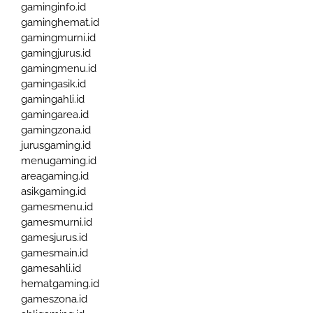
gaminginfo.id
gaminghemat.id
gamingmurni.id
gamingjurus.id
gamingmenu.id
gamingasik.id
gamingahli.id
gamingarea.id
gamingzona.id
jurusgaming.id
menugaming.id
areagaming.id
asikgaming.id
gamesmenu.id
gamesmurni.id
gamesjurus.id
gamesmain.id
gamesahli.id
hematgaming.id
gameszona.id