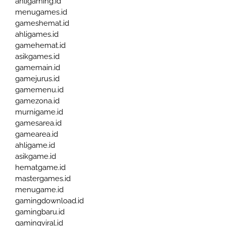
ahligaming.id
menugames.id
gameshemat.id
ahligames.id
gamehemat.id
asikgames.id
gamemain.id
gamejurus.id
gamemenu.id
gamezona.id
murnigame.id
gamesarea.id
gamearea.id
ahligame.id
asikgame.id
hematgame.id
mastergames.id
menugame.id
gamingdownload.id
gamingbaru.id
gamingviral.id