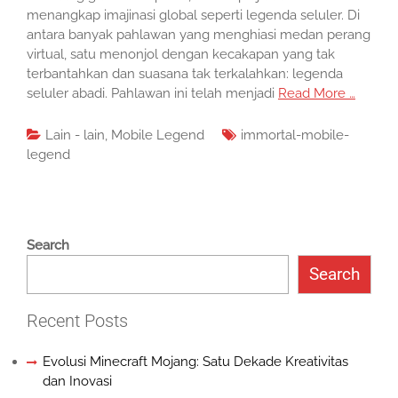
menangkap imajinasi global seperti legenda seluler. Di
antara banyak pahlawan yang menghiasi medan perang
virtual, satu menonjol dengan kecakapan yang tak
terbantahkan dan suasana tak terkalahkan: legenda
seluler abadi. Pahlawan ini telah menjadi
Read More …
Lain - lain
,
Mobile Legend
immortal-mobile-
legend
Search
Search
Recent Posts
Evolusi Minecraft Mojang: Satu Dekade Kreativitas
dan Inovasi