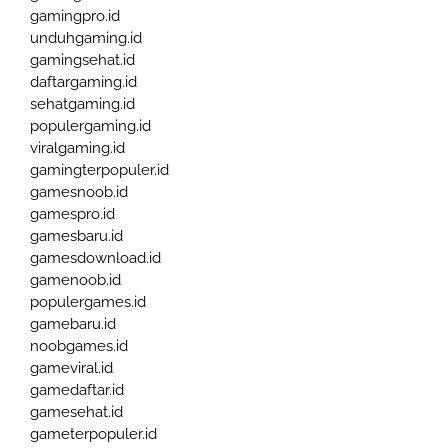
gamingpro.id
unduhgaming.id
gamingsehat.id
daftargaming.id
sehatgaming.id
populergaming.id
viralgaming.id
gamingterpopuler.id
gamesnoob.id
gamespro.id
gamesbaru.id
gamesdownload.id
gamenoob.id
populergames.id
gamebaru.id
noobgames.id
gameviral.id
gamedaftar.id
gamesehat.id
gameterpopuler.id