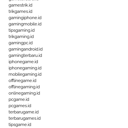
gamestrik.id
trikgames.id
gamingiphone.id
gamingmobile.id
tipsgaming.id
trikgaming.id
gamingpc.id
gamingandroid.id
gamingterbaru.id
iphonegame.id
iphonegaming.id
mobilegaming.id
offlinegame.id
offlinegaming.id
onlinegaming.id
pcgame.id
pcgames.id
terbarugame.id
terbarugames.id
tipsgame.id