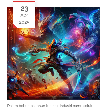
23
Apr
2025
Dalam beberapa tahun terakhir, industri game seluler