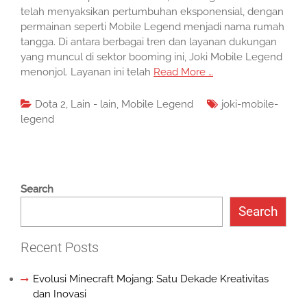
telah menyaksikan pertumbuhan eksponensial, dengan
permainan seperti Mobile Legend menjadi nama rumah
tangga. Di antara berbagai tren dan layanan dukungan
yang muncul di sektor booming ini, Joki Mobile Legend
menonjol. Layanan ini telah
Read More …
Dota 2
,
Lain - lain
,
Mobile Legend
joki-mobile-
legend
Search
Search
Recent Posts
Evolusi Minecraft Mojang: Satu Dekade Kreativitas
dan Inovasi