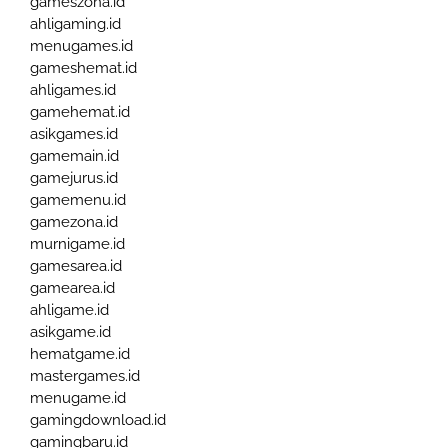
gameszona.id
ahligaming.id
menugames.id
gameshemat.id
ahligames.id
gamehemat.id
asikgames.id
gamemain.id
gamejurus.id
gamemenu.id
gamezona.id
murnigame.id
gamesarea.id
gamearea.id
ahligame.id
asikgame.id
hematgame.id
mastergames.id
menugame.id
gamingdownload.id
gamingbaru.id