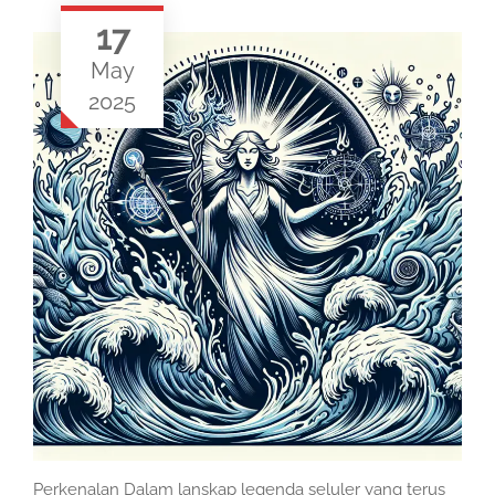
17
May
2025
Perkenalan Dalam lanskap legenda seluler yang terus