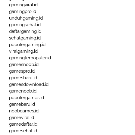
gamingviral.id
gamingpro.id
unduhgaming.id
gamingsehat.id
daftargaming.id
sehatgaming.id
populergaming.id
viralgaming.id
gamingterpopuler.id
gamesnoob.id
gamespro.id
gamesbaru.id
gamesdownload.id
gamenoob.id
populergames.id
gamebaru.id
noobgames.id
gameviral.id
gamedaftar.id
gamesehat.id