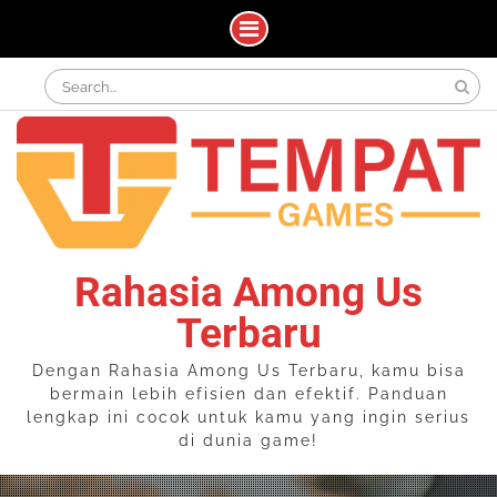
Skip
Search
to
for:
content
Rahasia Among Us
Terbaru
Dengan Rahasia Among Us Terbaru, kamu bisa
bermain lebih efisien dan efektif. Panduan
lengkap ini cocok untuk kamu yang ingin serius
di dunia game!