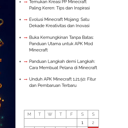
Temukan Kreasi PP Minecraft
Paling Keren: Tips dan Inspirasi
Evolusi Minecraft Mojang: Satu
Dekade Kreativitas dan Inovasi
Buka Kemungkinan Tanpa Batas:
Panduan Utama untuk APK Mod
Minecraft
Panduan Langkah demi Langkah:
Cara Membuat Pelana di Minecraft
Unduh APK Minecraft 1.21.50: Fitur
dan Pembaruan Terbaru
August 2026
M
T
W
T
F
S
S
1
2