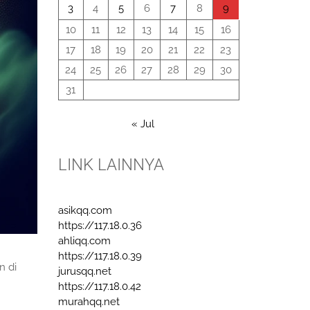
3
4
5
6
7
8
9
10
11
12
13
14
15
16
17
18
19
20
21
22
23
24
25
26
27
28
29
30
31
« Jul
LINK LAINNYA
asikqq.com
https://117.18.0.36
ahliqq.com
https://117.18.0.39
n di
jurusqq.net
https://117.18.0.42
murahqq.net