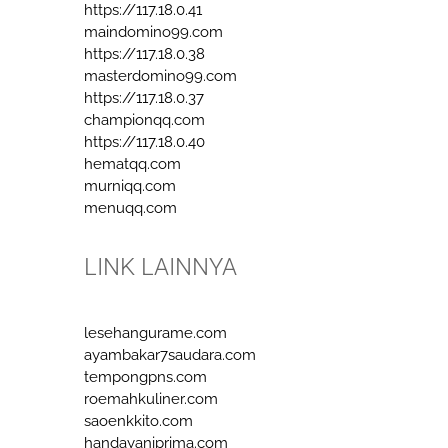
https://117.18.0.41
maindomino99.com
https://117.18.0.38
masterdomino99.com
https://117.18.0.37
championqq.com
https://117.18.0.40
hematqq.com
murniqq.com
menuqq.com
LINK LAINNYA
lesehangurame.com
ayambakar7saudara.com
tempongpns.com
roemahkuliner.com
saoenkkito.com
handayaniprima.com