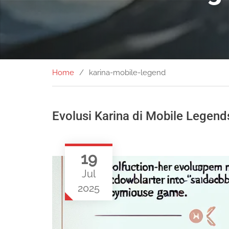
Home
karina-mobile-legend
Evolusi Karina di Mobile Legen
19
Jul
2025