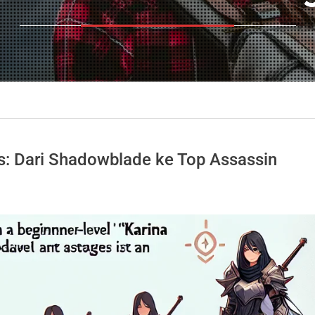
ds: Dari Shadowblade ke Top Assassin