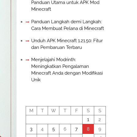
Panduan Utama untuk APK Mod
Minecraft
Panduan Langkah demi Langkah:
Cara Membuat Pelana di Minecraft
Unduh APK Minecraft 1.21.50: Fitur
dan Pembaruan Terbaru
Menjelajahi Modrinth:
Meningkatkan Pengalaman
Minecraft Anda dengan Modifikasi
Unik
August 2026
M
T
W
T
F
S
S
1
2
3
4
5
6
7
8
9