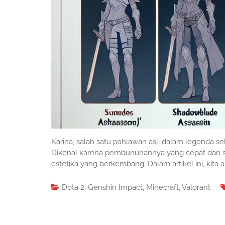
Karina, salah satu pahlawan asli dalam legenda se
Dikenal karena pembunuhannya yang cepat dan s
estetika yang berkembang. Dalam artikel ini, kit
Dota 2
,
Genshin Impact
,
Minecraft
,
Valorant