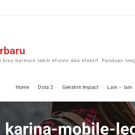
rbaru
isa bermain lebih efisien dan efektif. Panduan len
Home
Dota 2
Genshin Impact
Lain – lain
g: karina-mobile-l