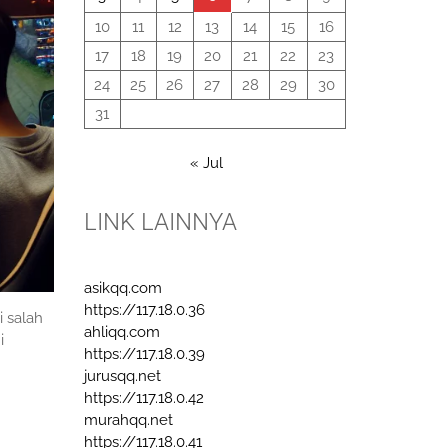
10
11
12
13
14
15
16
17
18
19
20
21
22
23
24
25
26
27
28
29
30
31
« Jul
LINK LAINNYA
asikqq.com
https://117.18.0.36
i salah
ahliqq.com
i
https://117.18.0.39
jurusqq.net
https://117.18.0.42
murahqq.net
https://117.18.0.41