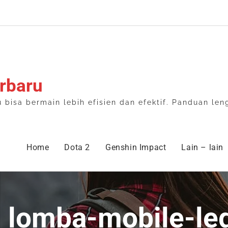
rbaru
isa bermain lebih efisien dan efektif. Panduan len
Home
Dota 2
Genshin Impact
Lain – lain
g: lomba-mobile-le