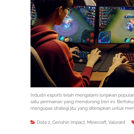
Industri esports telah mengalami lonjakan popular
satu permainan yang mendorong tren ini. Berfokus 
mengupas strategi jitu yang diterapkan untuk me
Dota 2
,
Genshin Impact
,
Minecraft
,
Valorant