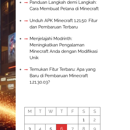
Panduan Langkah demi Langkah:
Cara Membuat Pelana di Minecraft
Unduh APK Minecraft 1.21.50: Fitur
dan Pembaruan Terbaru
Menjelajahi Modrinth:
Meningkatkan Pengalaman
Minecraft Anda dengan Modifikasi
Unik
Temukan Fitur Terbaru: Apa yang
Baru di Pembaruan Minecraft
1.21.30.03?
August 2026
M
T
W
T
F
S
S
1
2
3
4
5
6
7
8
9