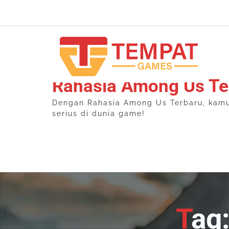
Skip
to
content
Rahasia Among Us Te
Dengan Rahasia Among Us Terbaru, kamu b
serius di dunia game!
Ta