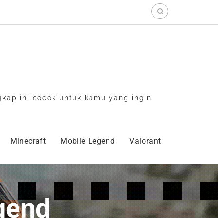
Search
for:
gkap ini cocok untuk kamu yang ingin
Minecraft
Mobile Legend
Valorant
gend