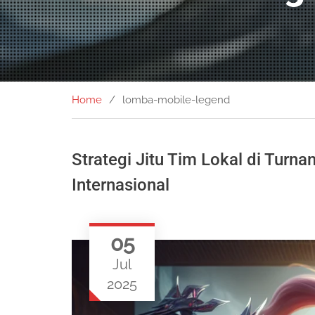
Home
lomba-mobile-legend
Strategi Jitu Tim Lokal di Tur
Internasional
05
Jul
2025