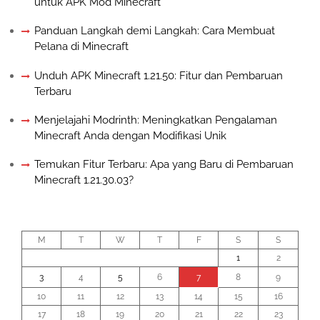
untuk APK Mod Minecraft
Panduan Langkah demi Langkah: Cara Membuat
Pelana di Minecraft
Unduh APK Minecraft 1.21.50: Fitur dan Pembaruan
Terbaru
Menjelajahi Modrinth: Meningkatkan Pengalaman
Minecraft Anda dengan Modifikasi Unik
Temukan Fitur Terbaru: Apa yang Baru di Pembaruan
Minecraft 1.21.30.03?
August 2026
M
T
W
T
F
S
S
1
2
3
4
5
6
7
8
9
10
11
12
13
14
15
16
17
18
19
20
21
22
23