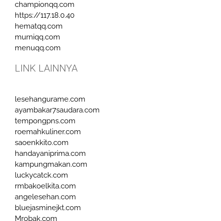
championqq.com
https://117.18.0.40
hematqq.com
murniqq.com
menuqq.com
LINK LAINNYA
lesehangurame.com
ayambakar7saudara.com
tempongpns.com
roemahkuliner.com
saoenkkito.com
handayaniprima.com
kampungmakan.com
luckycatck.com
rmbakoelkita.com
angelesehan.com
bluejasminejkt.com
Mrobak.com