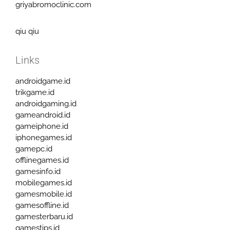
griyabromoclinic.com
qiu qiu
Links
androidgame.id
trikgame.id
androidgaming.id
gameandroid.id
gameiphone.id
iphonegames.id
gamepc.id
offlinegames.id
gamesinfo.id
mobilegames.id
gamesmobile.id
gamesoffline.id
gamesterbaru.id
gamestips.id