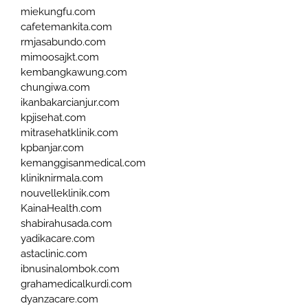
miekungfu.com
cafetemankita.com
rmjasabundo.com
mimoosajkt.com
kembangkawung.com
chungiwa.com
ikanbakarcianjur.com
kpjisehat.com
mitrasehatklinik.com
kpbanjar.com
kemanggisanmedical.com
kliniknirmala.com
nouvelleklinik.com
KainaHealth.com
shabirahusada.com
yadikacare.com
astaclinic.com
ibnusinalombok.com
grahamedicalkurdi.com
dyanzacare.com