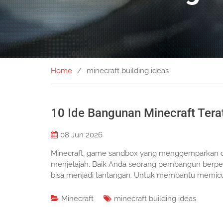
Home
minecraft building ideas
10 Ide Bangunan Minecraft Tera
08
Jun 2026
Minecraft, game sandbox yang menggemparkan 
menjelajah. Baik Anda seorang pembangun berpe
bisa menjadi tantangan. Untuk membantu memicu k
Minecraft
minecraft building ideas