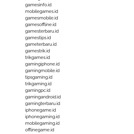
gamesinfo.id
mobilegames.id
gamesmobile.id
gamesoffline.id
gamesterbaru.id
gamestips.id
gameterbaru.id
gamestrik.id
trikgames.id
gamingiphone.id
gamingmobile.id
tipsgaming.id
trikgaming.id
gamingpc.id
gamingandroid.id
gamingterbaru.id
iphonegame.id
iphonegaming.id
mobilegaming.id
offlinegame.id