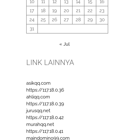
10
11
12
13
14
15
16
17
18
19
20
21
22
23
24
25
26
27
28
29
30
31
« Jul
LINK LAINNYA
asikqq.com
https://117.18.0.36
ahliqq.com
https://117.18.0.39
jurusqq.net
https://117.18.0.42
murahqq.net
https://117.18.0.41
maindomino99.com