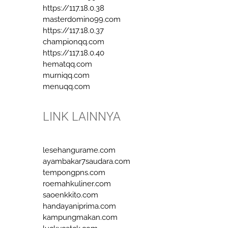
https://117.18.0.38
masterdomino99.com
https://117.18.0.37
championqq.com
https://117.18.0.40
hematqq.com
murniqq.com
menuqq.com
LINK LAINNYA
lesehangurame.com
ayambakar7saudara.com
tempongpns.com
roemahkuliner.com
saoenkkito.com
handayaniprima.com
kampungmakan.com