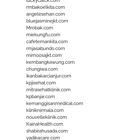
luckycatck.com
rmbakoelkita.com
angelesehan.com
bluejasminejkt.com
Mrobak.com
miekungfu.com
cafetemankita.com
rmjasabundo.com
mimoosajkt.com
kembangkawung.com
chungiwa.com
ikanbakarcianjur.com
kpjisehat.com
mitrasehatklinik.com
kpbanjar.com
kemanggisanmedical.com
kliniknirmala.com
nouvelleklinik.com
KainaHealth.com
shabirahusada.com
yadikacare.com