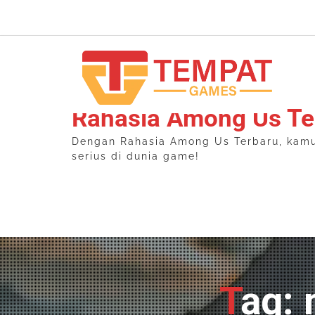
Skip
to
content
Rahasia Among Us Te
Dengan Rahasia Among Us Terbaru, kamu b
serius di dunia game!
Tag: