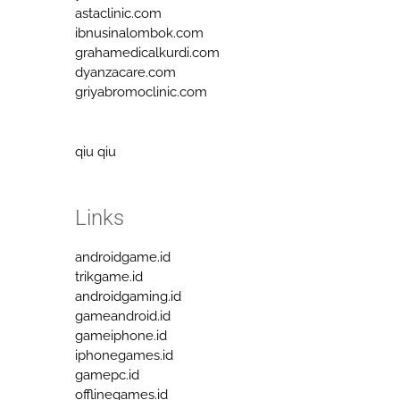
astaclinic.com
ibnusinalombok.com
grahamedicalkurdi.com
dyanzacare.com
griyabromoclinic.com
qiu qiu
Links
androidgame.id
trikgame.id
androidgaming.id
gameandroid.id
gameiphone.id
iphonegames.id
gamepc.id
offlinegames.id