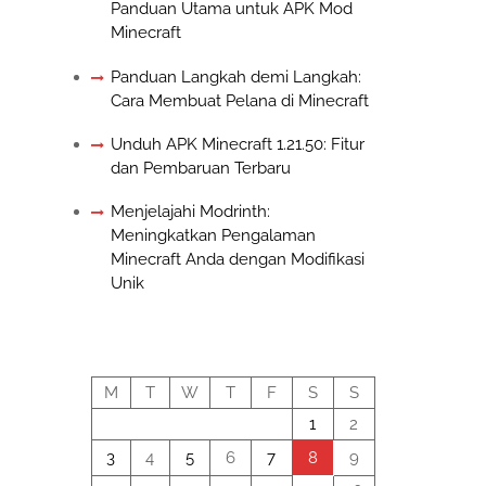
Panduan Utama untuk APK Mod
Minecraft
Panduan Langkah demi Langkah:
Cara Membuat Pelana di Minecraft
Unduh APK Minecraft 1.21.50: Fitur
dan Pembaruan Terbaru
Menjelajahi Modrinth:
Meningkatkan Pengalaman
Minecraft Anda dengan Modifikasi
Unik
August 2026
M
T
W
T
F
S
S
1
2
3
4
5
6
7
8
9