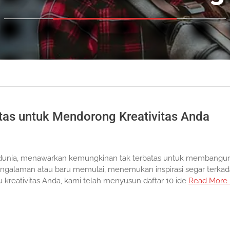
tas untuk Mendorong Kreativitas Anda
dunia, menawarkan kemungkinan tak terbatas untuk membangu
ngalaman atau baru memulai, menemukan inspirasi segar terka
reativitas Anda, kami telah menyusun daftar 10 ide
Read More 