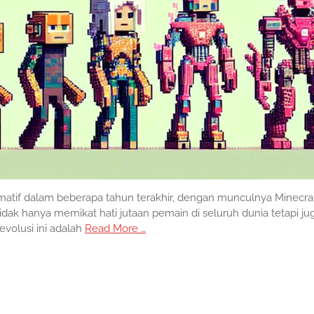
atif dalam beberapa tahun terakhir, dengan munculnya Minecra
idak hanya memikat hati jutaan pemain di seluruh dunia tetapi ju
evolusi ini adalah
Read More …