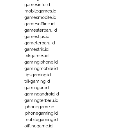
gamesinfo.id
mobilegames.id
gamesmobile.id
gamesoffline.id
gamesterbaru.id
gamestips.id
gameterbaru.id
gamestrik.id
trikgames.id
gamingiphone.id
gamingmobile.id
tipsgaming.id
trikgaming.id
gamingpc.id
gamingandroid.id
gamingterbaru.id
iphonegame.id
iphonegaming.id
mobilegaming.id
offlinegame.id