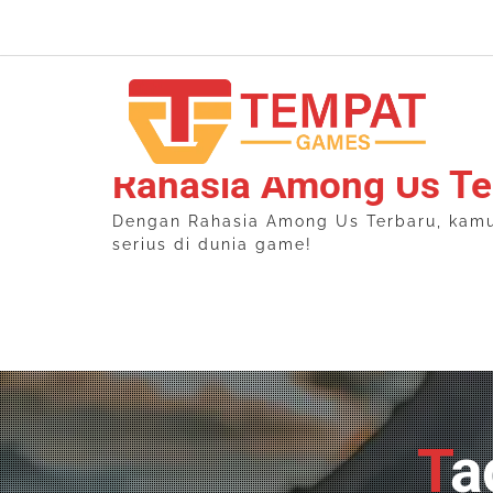
Skip
to
content
Rahasia Among Us Te
Dengan Rahasia Among Us Terbaru, kamu b
serius di dunia game!
T