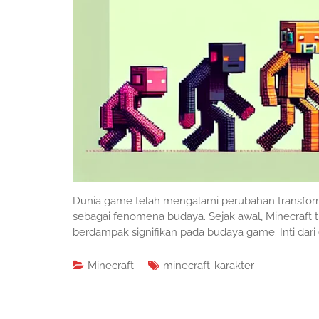
Dunia game telah mengalami perubahan transform
sebagai fenomena budaya. Sejak awal, Minecraft t
berdampak signifikan pada budaya game. Inti dari 
Minecraft
minecraft-karakter