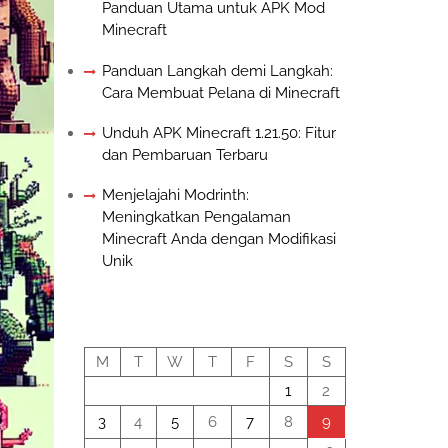
Panduan Utama untuk APK Mod
Minecraft
Panduan Langkah demi Langkah:
Cara Membuat Pelana di Minecraft
Unduh APK Minecraft 1.21.50: Fitur
dan Pembaruan Terbaru
Menjelajahi Modrinth:
Meningkatkan Pengalaman
Minecraft Anda dengan Modifikasi
Unik
August 2026
M
T
W
T
F
S
S
1
2
3
4
5
6
7
8
9