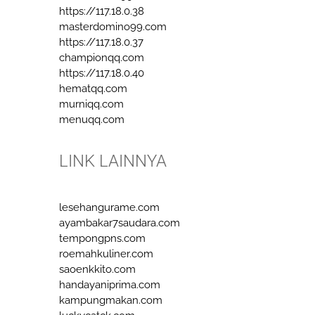
https://117.18.0.38
masterdomino99.com
https://117.18.0.37
championqq.com
https://117.18.0.40
hematqq.com
murniqq.com
menuqq.com
LINK LAINNYA
lesehangurame.com
ayambakar7saudara.com
tempongpns.com
roemahkuliner.com
saoenkkito.com
handayaniprima.com
kampungmakan.com