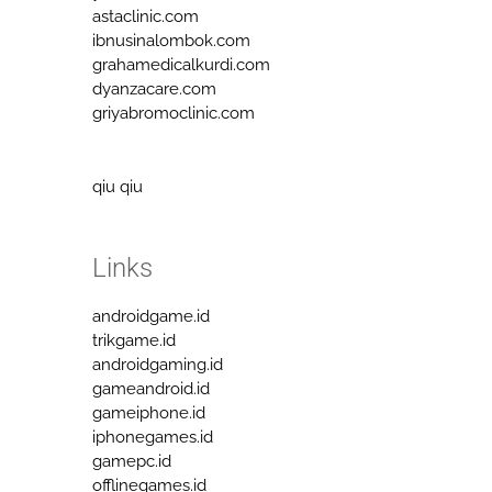
astaclinic.com
ibnusinalombok.com
grahamedicalkurdi.com
dyanzacare.com
griyabromoclinic.com
qiu qiu
Links
androidgame.id
trikgame.id
androidgaming.id
gameandroid.id
gameiphone.id
iphonegames.id
gamepc.id
offlinegames.id