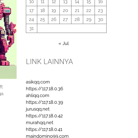
10
11
12
13
14
15
16
17
18
19
20
21
22
23
24
25
26
27
28
29
30
31
« Jul
LINK LAINNYA
asikqq.com
ft
https://117.18.0.36
ga
ahliqq.com
https://117.18.0.39
jurusqq.net
https://117.18.0.42
murahqq.net
https://117.18.0.41
maindomino99.com