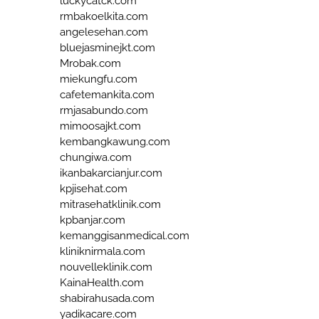
luckycatck.com
rmbakoelkita.com
angelesehan.com
bluejasminejkt.com
Mrobak.com
miekungfu.com
cafetemankita.com
rmjasabundo.com
mimoosajkt.com
kembangkawung.com
chungiwa.com
ikanbakarcianjur.com
kpjisehat.com
mitrasehatklinik.com
kpbanjar.com
kemanggisanmedical.com
kliniknirmala.com
nouvelleklinik.com
KainaHealth.com
shabirahusada.com
yadikacare.com