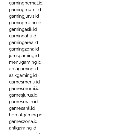
gaminghemat.id
gamingmurni.id
gamingjurus.id
gamingmenu.id
gamingasik.id
gamingahli.id
gamingarea.id
gamingzona.id
jurusgaming.id
menugaming.id
areagaming.id
asikgaming.id
gamesmenu.id
gamesmurni.id
gamesjurus.id
gamesmain.id
gamesahli.id
hematgaming.id
gameszona.id
ahligaming.id