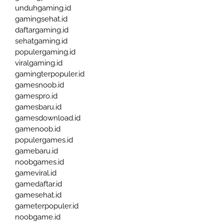
unduhgaming.id
gamingsehat.id
daftargaming.id
sehatgaming.id
populergaming.id
viralgaming.id
gamingterpopuler.id
gamesnoob.id
gamespro.id
gamesbaru.id
gamesdownload.id
gamenoob.id
populergames.id
gamebaru.id
noobgames.id
gameviral.id
gamedaftar.id
gamesehat.id
gameterpopuler.id
noobgame.id