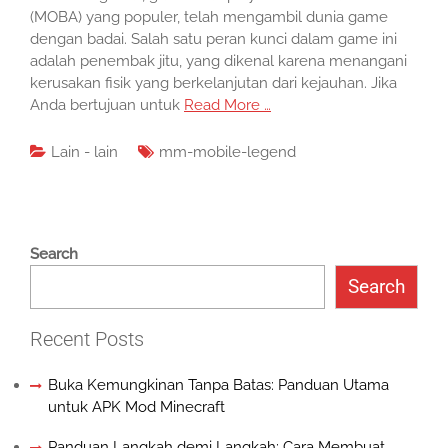
(MOBA) yang populer, telah mengambil dunia game
dengan badai. Salah satu peran kunci dalam game ini
adalah penembak jitu, yang dikenal karena menangani
kerusakan fisik yang berkelanjutan dari kejauhan. Jika
Anda bertujuan untuk
Read More …
Lain - lain
mm-mobile-legend
Search
Search
Recent Posts
Buka Kemungkinan Tanpa Batas: Panduan Utama
untuk APK Mod Minecraft
Panduan Langkah demi Langkah: Cara Membuat