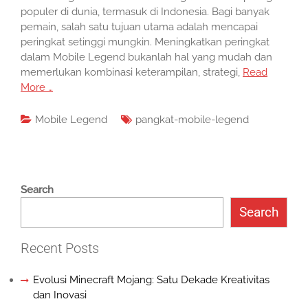
populer di dunia, termasuk di Indonesia. Bagi banyak
pemain, salah satu tujuan utama adalah mencapai
peringkat setinggi mungkin. Meningkatkan peringkat
dalam Mobile Legend bukanlah hal yang mudah dan
memerlukan kombinasi keterampilan, strategi,
Read
More …
Mobile Legend
pangkat-mobile-legend
Search
Search
Recent Posts
Evolusi Minecraft Mojang: Satu Dekade Kreativitas
dan Inovasi