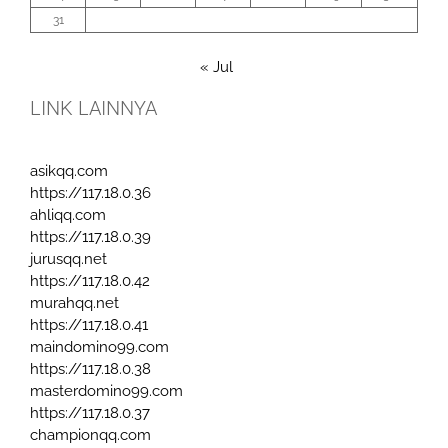
31
« Jul
LINK LAINNYA
asikqq.com
https://117.18.0.36
ahliqq.com
https://117.18.0.39
jurusqq.net
https://117.18.0.42
murahqq.net
https://117.18.0.41
maindomino99.com
https://117.18.0.38
masterdomino99.com
https://117.18.0.37
championqq.com