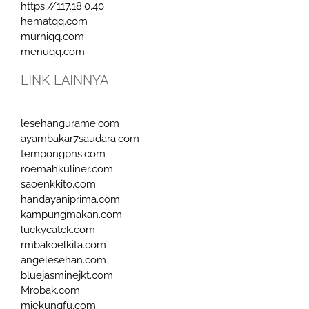
https://117.18.0.40
hematqq.com
murniqq.com
menuqq.com
LINK LAINNYA
lesehangurame.com
ayambakar7saudara.com
tempongpns.com
roemahkuliner.com
saoenkkito.com
handayaniprima.com
kampungmakan.com
luckycatck.com
rmbakoelkita.com
angelesehan.com
bluejasminejkt.com
Mrobak.com
miekungfu.com