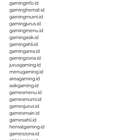
gaminginfo.id
gaminghemat.id
gamingmurni.id
gamingjurus.id
gamingmenu.id
gamingasik.id
gamingahli.id
gamingarea.id
gamingzona.id
jurusgaming.id
menugaming.id
areagaming.id
asikgaming.id
gamesmenu.id
gamesmurni.id
gamesjurus.id
gamesmain.id
gamesahli.id
hematgaming.id
gameszona.id