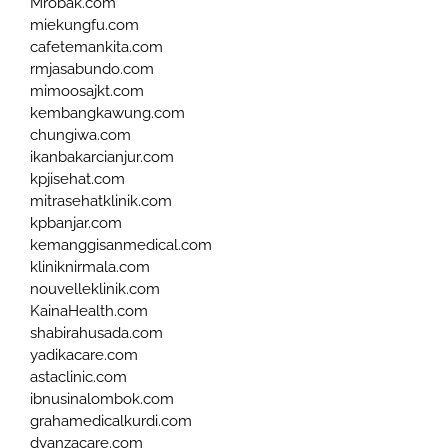
Mrobak.com
miekungfu.com
cafetemankita.com
rmjasabundo.com
mimoosajkt.com
kembangkawung.com
chungiwa.com
ikanbakarcianjur.com
kpjisehat.com
mitrasehatklinik.com
kpbanjar.com
kemanggisanmedical.com
kliniknirmala.com
nouvelleklinik.com
KainaHealth.com
shabirahusada.com
yadikacare.com
astaclinic.com
ibnusinalombok.com
grahamedicalkurdi.com
dyanzacare.com