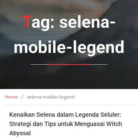
Tag: selena-
mobile-legend
Home
selena-mobile-legend
Kenaikan Selena dalam Legenda Seluler:
Strategi dan Tips untuk Menguasai Witch
Abyssal