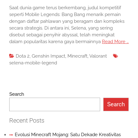
Saat dunia game terus berkembang, judul kompetitif
seperti Mobile Legends: Bang Bang menarik pemain
dengan daftar pahlawan yang beragam dan kompleks
secara strategis. Di antara ini, Selena, yang sering
disebut sebagai penyihir abyssal, telah meningkat
dalam popularitas karena gaya bermainnya
Read More …
Dota 2
,
Genshin Impact
,
Minecraft
,
Valorant
selena-mobile-legend
Search
Search
Recent Posts
Evolusi Minecraft Mojang: Satu Dekade Kreativitas