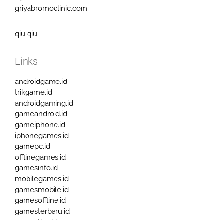
griyabromoclinic.com
qiu qiu
Links
androidgame.id
trikgame.id
androidgaming.id
gameandroid.id
gameiphone.id
iphonegames.id
gamepc.id
offlinegames.id
gamesinfo.id
mobilegames.id
gamesmobile.id
gamesoffline.id
gamesterbaru.id