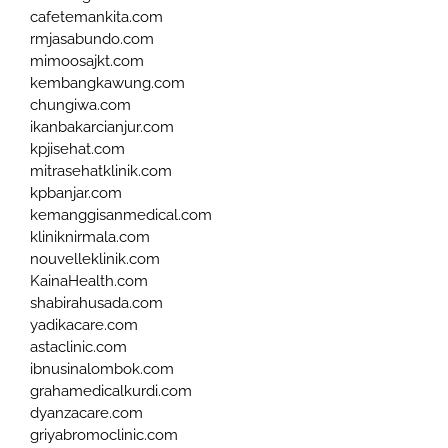
cafetemankita.com
rmjasabundo.com
mimoosajkt.com
kembangkawung.com
chungiwa.com
ikanbakarcianjur.com
kpjisehat.com
mitrasehatklinik.com
kpbanjar.com
kemanggisanmedical.com
kliniknirmala.com
nouvelleklinik.com
KainaHealth.com
shabirahusada.com
yadikacare.com
astaclinic.com
ibnusinalombok.com
grahamedicalkurdi.com
dyanzacare.com
griyabromoclinic.com