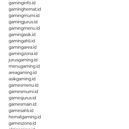
gaminginfo.id
gaminghemat.id
gamingmurni.id
gamingjurus.id
gamingmenu.id
gamingasik.id
gamingahli.id
gamingarea.id
gamingzona.id
jurusgaming.id
menugaming.id
areagaming.id
asikgaming.id
gamesmenu.id
gamesmurni.id
gamesjurus.id
gamesmain.id
gamesahli.id
hematgaming.id
gameszona.id