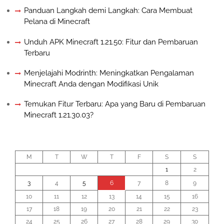
Panduan Langkah demi Langkah: Cara Membuat
Pelana di Minecraft
Unduh APK Minecraft 1.21.50: Fitur dan Pembaruan
Terbaru
Menjelajahi Modrinth: Meningkatkan Pengalaman
Minecraft Anda dengan Modifikasi Unik
Temukan Fitur Terbaru: Apa yang Baru di Pembaruan
Minecraft 1.21.30.03?
August 2026
M
T
W
T
F
S
S
1
2
3
4
5
6
7
8
9
10
11
12
13
14
15
16
17
18
19
20
21
22
23
24
25
26
27
28
29
30