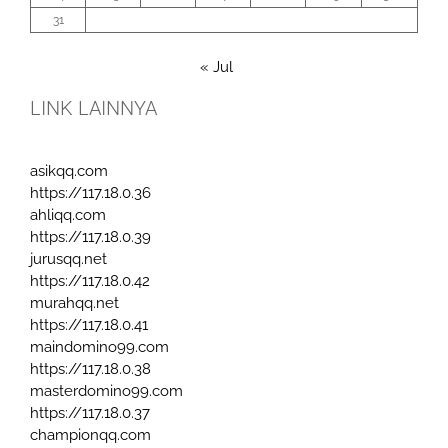
31
« Jul
LINK LAINNYA
asikqq.com
https://117.18.0.36
ahliqq.com
https://117.18.0.39
jurusqq.net
https://117.18.0.42
murahqq.net
https://117.18.0.41
maindomino99.com
https://117.18.0.38
masterdomino99.com
https://117.18.0.37
championqq.com