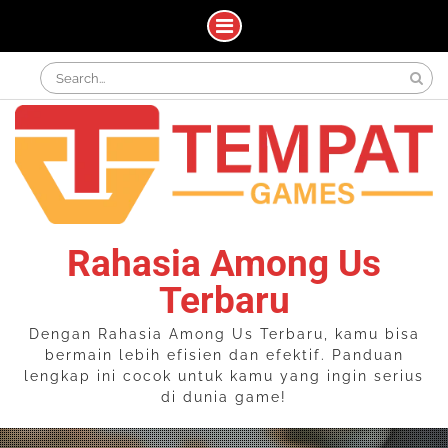
Skip
Search
to
for:
content
Rahasia Among Us
Terbaru
Dengan Rahasia Among Us Terbaru, kamu bisa
bermain lebih efisien dan efektif. Panduan
lengkap ini cocok untuk kamu yang ingin serius
di dunia game!