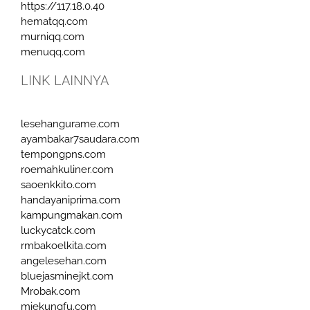
https://117.18.0.40
hematqq.com
murniqq.com
menuqq.com
LINK LAINNYA
lesehangurame.com
ayambakar7saudara.com
tempongpns.com
roemahkuliner.com
saoenkkito.com
handayaniprima.com
kampungmakan.com
luckycatck.com
rmbakoelkita.com
angelesehan.com
bluejasminejkt.com
Mrobak.com
miekungfu.com