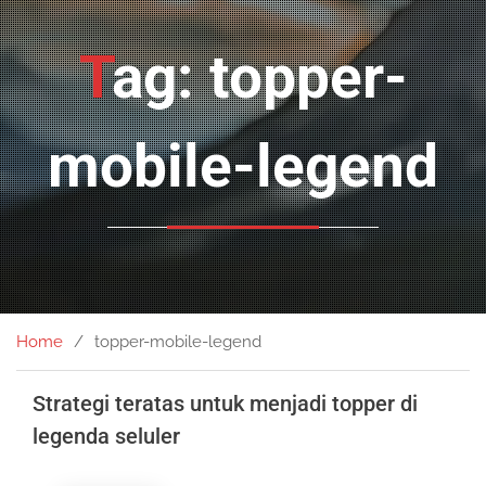
Tag: topper-
mobile-legend
Home
topper-mobile-legend
Strategi teratas untuk menjadi topper di
legenda seluler