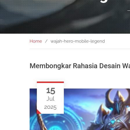
Home
wajah-hero-mobile-legend
Membongkar Rahasia Desain Wa
15
Jul
2025