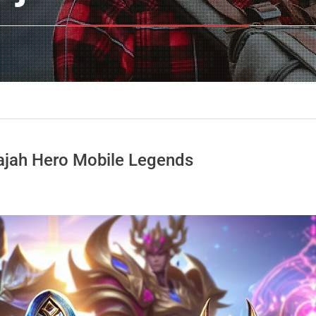
jah Hero Mobile Legends