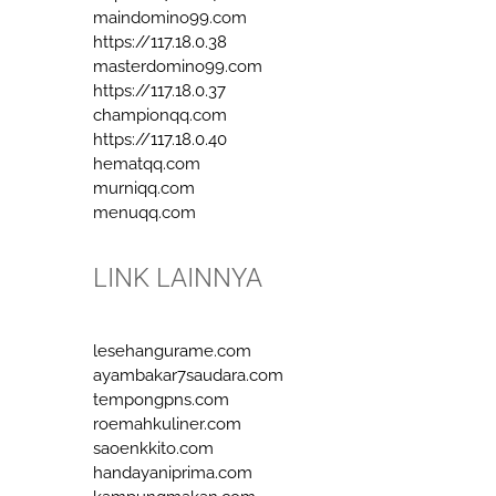
maindomino99.com
https://117.18.0.38
masterdomino99.com
https://117.18.0.37
championqq.com
https://117.18.0.40
hematqq.com
murniqq.com
menuqq.com
LINK LAINNYA
lesehangurame.com
ayambakar7saudara.com
tempongpns.com
roemahkuliner.com
saoenkkito.com
handayaniprima.com