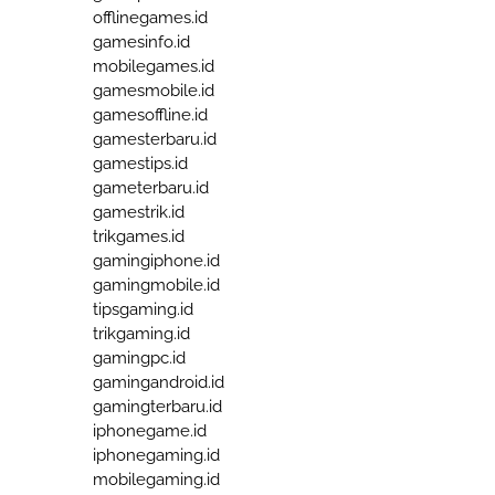
offlinegames.id
gamesinfo.id
mobilegames.id
gamesmobile.id
gamesoffline.id
gamesterbaru.id
gamestips.id
gameterbaru.id
gamestrik.id
trikgames.id
gamingiphone.id
gamingmobile.id
tipsgaming.id
trikgaming.id
gamingpc.id
gamingandroid.id
gamingterbaru.id
iphonegame.id
iphonegaming.id
mobilegaming.id