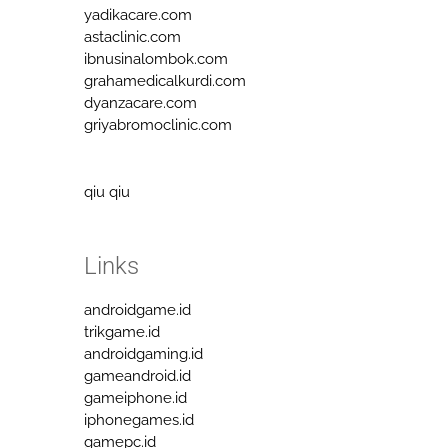
yadikacare.com
astaclinic.com
ibnusinalombok.com
grahamedicalkurdi.com
dyanzacare.com
griyabromoclinic.com
qiu qiu
Links
androidgame.id
trikgame.id
androidgaming.id
gameandroid.id
gameiphone.id
iphonegames.id
gamepc.id