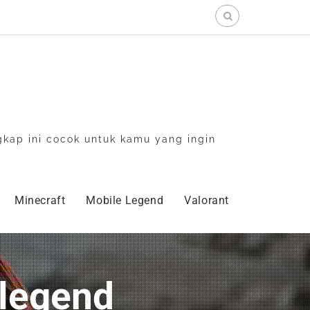
Search
for:
gkap ini cocok untuk kamu yang ingin
Minecraft
Mobile Legend
Valorant
-legend