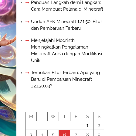
Panduan Langkah demi Langkah:
Cara Membuat Pelana di Minecraft
Unduh APK Minecraft 1.21.50: Fitur
dan Pembaruan Terbaru
Menjelajahi Modrinth:
Meningkatkan Pengalaman
Minecraft Anda dengan Modifikasi
Unik
Temukan Fitur Terbaru: Apa yang
Baru di Pembaruan Minecraft
1.21.30.03?
August 2026
M
T
W
T
F
S
S
1
2
3
4
5
6
7
8
9