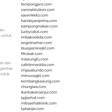
tempongpns.com
roemahkuliner.com
saoenkkito.com
handayaniprima.com
kampungmakan.com
dan
luckycatck.com
n untuk
rmbakoelkita.com
angelesehan.com
bluejasminejkt.com
Mrobak.com
miekungfu.com
da dan
cafetemankita.com
u gambar
rmjasabundo.com
 untuk
mimoosajkt.com
kembangkawung.com
chungiwa.com
ikanbakarcianjur.com
kpjisehat.com
mitrasehatklinik.com
kpbanjar.com