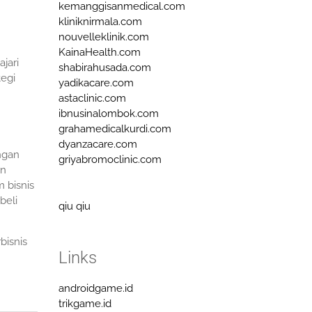
kemanggisanmedical.com
kliniknirmala.com
nouvelleklinik.com
KainaHealth.com
jari
shabirahusada.com
tegi
yadikacare.com
astaclinic.com
ibnusinalombok.com
grahamedicalkurdi.com
dyanzacare.com
ngan
griyabromoclinic.com
an
 bisnis
beli
qiu qiu
bisnis
Links
androidgame.id
trikgame.id