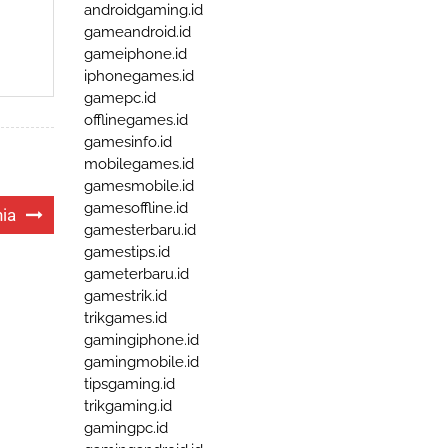
androidgaming.id
gameandroid.id
gameiphone.id
iphonegames.id
gamepc.id
offlinegames.id
gamesinfo.id
mobilegames.id
gamesmobile.id
gamesoffline.id
ia
gamesterbaru.id
gamestips.id
gameterbaru.id
gamestrik.id
trikgames.id
gamingiphone.id
gamingmobile.id
tipsgaming.id
trikgaming.id
gamingpc.id