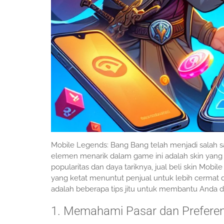
Mobile Legends: Bang Bang telah menjadi salah sa
elemen menarik dalam game ini adalah skin yan
popularitas dan daya tariknya, jual beli skin Mob
yang ketat menuntut penjual untuk lebih cermat 
adalah beberapa tips jitu untuk membantu Anda d
1. Memahami Pasar dan Preferen