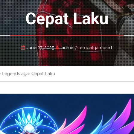
Cepat Laku
June 27, 2025
admin@tempatgames.id
ile Legends agar Cepat Laku