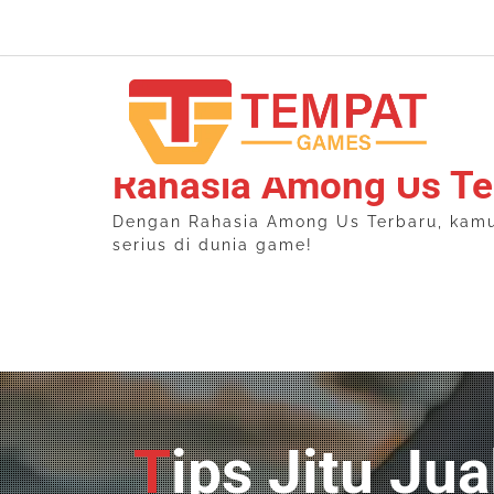
Skip
to
content
Rahasia Among Us Te
Dengan Rahasia Among Us Terbaru, kamu b
serius di dunia game!
Tips Jitu Jual Beli Skin Mobile Legends agar