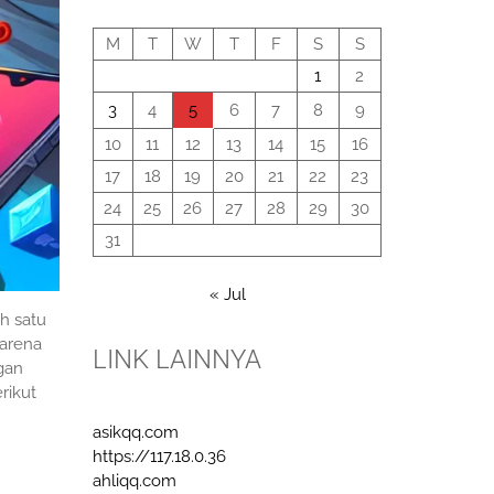
August 2026
M
T
W
T
F
S
S
1
2
3
4
5
6
7
8
9
10
11
12
13
14
15
16
17
18
19
20
21
22
23
24
25
26
27
28
29
30
31
« Jul
h satu
Karena
LINK LAINNYA
ngan
rikut
asikqq.com
https://117.18.0.36
ahliqq.com