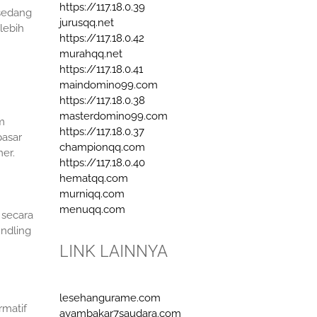
https://117.18.0.39
 sedang
jurusqq.net
lebih
https://117.18.0.42
murahqq.net
https://117.18.0.41
maindomino99.com
https://117.18.0.38
masterdomino99.com
m
https://117.18.0.37
pasar
championqq.com
er.
https://117.18.0.40
hematqq.com
murniqq.com
menuqq.com
 secara
ndling
LINK LAINNYA
lesehangurame.com
rmatif
ayambakar7saudara.com