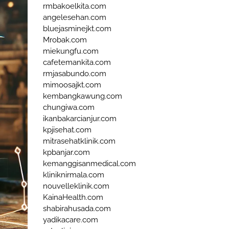
rmbakoelkita.com
angelesehan.com
bluejasminejkt.com
Mrobak.com
miekungfu.com
cafetemankita.com
rmjasabundo.com
mimoosajkt.com
kembangkawung.com
chungiwa.com
ikanbakarcianjur.com
kpjisehat.com
mitrasehatklinik.com
kpbanjar.com
kemanggisanmedical.com
kliniknirmala.com
nouvelleklinik.com
KainaHealth.com
shabirahusada.com
yadikacare.com