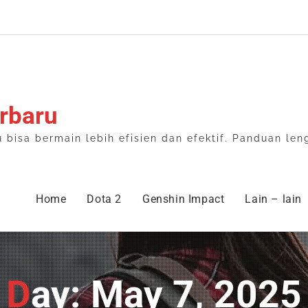
rbaru
isa bermain lebih efisien dan efektif. Panduan len
Home
Dota 2
Genshin Impact
Lain – lain
Day: May 7, 2025