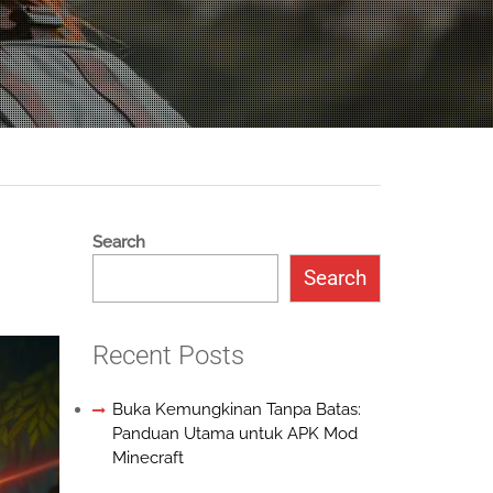
Search
Search
Recent Posts
Buka Kemungkinan Tanpa Batas:
Panduan Utama untuk APK Mod
Minecraft