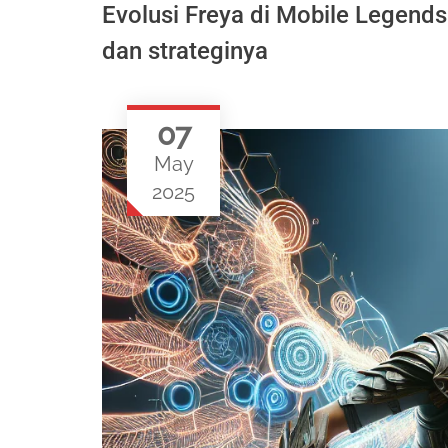
Evolusi Freya di Mobile Legen
dan strateginya
07
May
2025