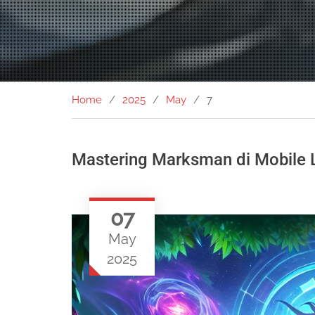
Home
2025
May
7
Mastering Marksman di Mobile L
07
May
2025