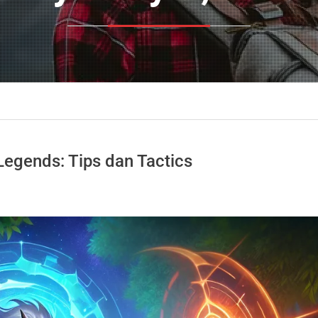
egends: Tips dan Tactics