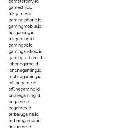
gameterbaru.id
gamestrik.id
trikgames.id
gamingiphone.id
gamingmobile.id
tipsgaming.id
trikgaming.id
gamingpc.id
gamingandroid.id
gamingterbaru.id
iphonegame.id
iphonegaming.id
mobilegaming.id
offlinegame.id
offlinegaming.id
onlinegaming.id
pcgame.id
pcgames.id
terbarugame.id
terbarugames.id
tipsgame.id