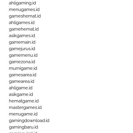
ahligaming.id
menugames.id
gameshemat.id
ahligames.id
gamehemat.id
asikgames.id
gamemain.id
gamejurus.id
gamemenu.id
gamezona.id
murnigame.id
gamesarea.id
gamearea.id
ahligame.id
asikgame.id
hematgame.id
mastergames.id
menugame.id
gamingdownload.id
gamingbaru.id