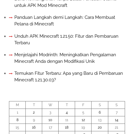
untuk APK Mod Minecraft
Panduan Langkah demi Langkah: Cara Membuat
Pelana di Minecraft
Unduh APK Minecraft 1.21.50: Fitur dan Pembaruan
Terbaru
Menjelajahi Modrinth: Meningkatkan Pengalaman
Minecraft Anda dengan Modifikasi Unik
Temukan Fitur Terbaru: Apa yang Baru di Pembaruan
Minecraft 1.21.30.03?
June 2026
M
T
W
T
F
S
S
1
2
3
4
5
6
7
8
9
10
11
12
13
14
15
16
17
18
19
20
21