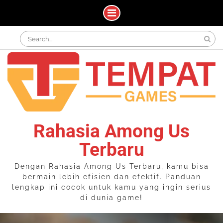
Skip
Search
to
for:
content
Rahasia Among Us
Terbaru
Dengan Rahasia Among Us Terbaru, kamu bisa
bermain lebih efisien dan efektif. Panduan
lengkap ini cocok untuk kamu yang ingin serius
di dunia game!