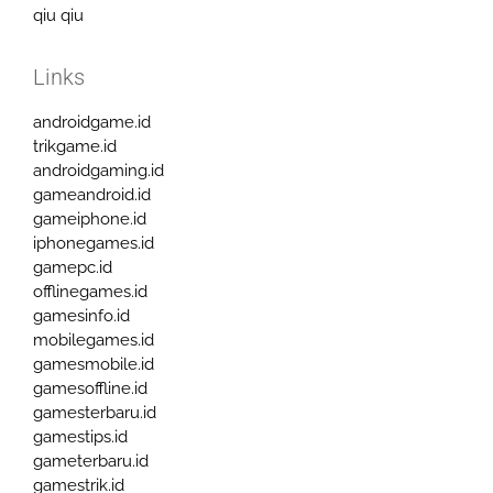
qiu qiu
Links
androidgame.id
trikgame.id
androidgaming.id
gameandroid.id
gameiphone.id
iphonegames.id
gamepc.id
offlinegames.id
gamesinfo.id
mobilegames.id
gamesmobile.id
gamesoffline.id
gamesterbaru.id
gamestips.id
gameterbaru.id
gamestrik.id