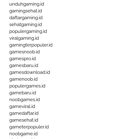
unduhgaming.id
gamingsehat.id
daftargaming.id
sehatgaming.id
populergaming.id
viralgaming.id
gamingterpopuler.id
gamesnoob.id
gamespro.id
gamesbaru.id
gamesdownload.id
gamenoob.id
populergames.id
gamebaru.id
noobgames.id
gameviral.id
gamedaftar.id
gamesehat.id
gameterpopuler.id
noobgame.id