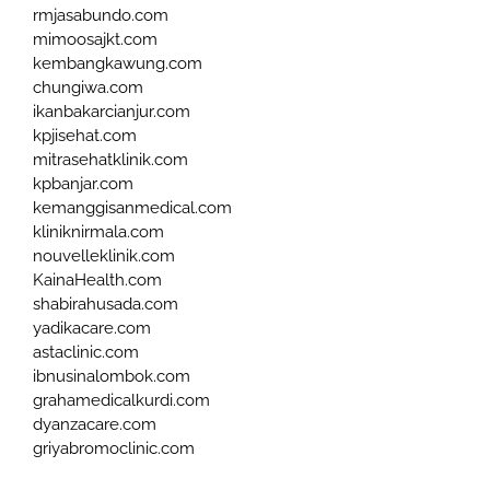
rmjasabundo.com
mimoosajkt.com
kembangkawung.com
chungiwa.com
ikanbakarcianjur.com
kpjisehat.com
mitrasehatklinik.com
kpbanjar.com
kemanggisanmedical.com
kliniknirmala.com
nouvelleklinik.com
KainaHealth.com
shabirahusada.com
yadikacare.com
astaclinic.com
ibnusinalombok.com
grahamedicalkurdi.com
dyanzacare.com
griyabromoclinic.com