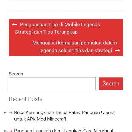
Post
Penguasaan Ling di Mobile Legends:
navigation
Strategi dan Tips Terungkap
Menguasai kemajuan peringkat dalam
legenda seluler: tips dan strategi
Search
Search
Recent Posts
Buka Kemungkinan Tanpa Batas: Panduan Utama
untuk APK Mod Minecraft
Panduan Langkah demi Langkah: Cara Membuat