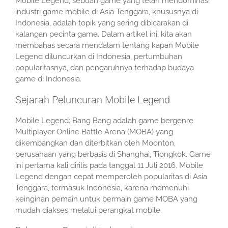
Mobile Legend, sebuah game yang telah mendominasi
industri game mobile di Asia Tenggara, khususnya di
Indonesia, adalah topik yang sering dibicarakan di
kalangan pecinta game. Dalam artikel ini, kita akan
membahas secara mendalam tentang kapan Mobile
Legend diluncurkan di Indonesia, pertumbuhan
popularitasnya, dan pengaruhnya terhadap budaya
game di Indonesia.
Sejarah Peluncuran Mobile Legend
Mobile Legend: Bang Bang adalah game bergenre
Multiplayer Online Battle Arena (MOBA) yang
dikembangkan dan diterbitkan oleh Moonton,
perusahaan yang berbasis di Shanghai, Tiongkok. Game
ini pertama kali dirilis pada tanggal 11 Juli 2016. Mobile
Legend dengan cepat memperoleh popularitas di Asia
Tenggara, termasuk Indonesia, karena memenuhi
keinginan pemain untuk bermain game MOBA yang
mudah diakses melalui perangkat mobile.