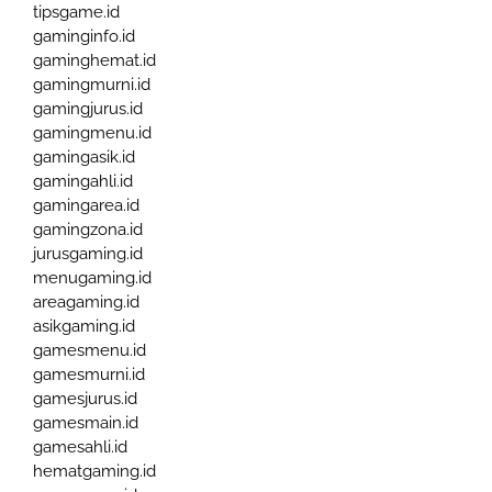
tipsgame.id
gaminginfo.id
gaminghemat.id
gamingmurni.id
gamingjurus.id
gamingmenu.id
gamingasik.id
gamingahli.id
gamingarea.id
gamingzona.id
jurusgaming.id
menugaming.id
areagaming.id
asikgaming.id
gamesmenu.id
gamesmurni.id
gamesjurus.id
gamesmain.id
gamesahli.id
hematgaming.id