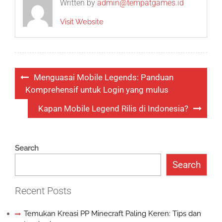
Written by
admin@tempatgames.id
Visit Website
Post
Menguasai Mobile Legends: Panduan
navigation
Komprehensif untuk Login yang mulus
Kapan Mobile Legend Rilis di Indonesia?
Search
Search
Recent Posts
Temukan Kreasi PP Minecraft Paling Keren: Tips dan