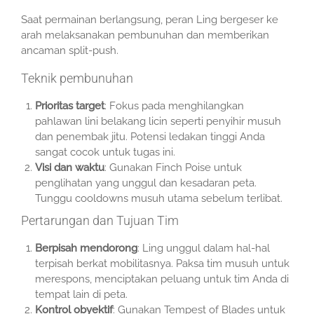
Saat permainan berlangsung, peran Ling bergeser ke
arah melaksanakan pembunuhan dan memberikan
ancaman split-push.
Teknik pembunuhan
Prioritas target
: Fokus pada menghilangkan
pahlawan lini belakang licin seperti penyihir musuh
dan penembak jitu. Potensi ledakan tinggi Anda
sangat cocok untuk tugas ini.
Visi dan waktu
: Gunakan Finch Poise untuk
penglihatan yang unggul dan kesadaran peta.
Tunggu cooldowns musuh utama sebelum terlibat.
Pertarungan dan Tujuan Tim
Berpisah mendorong
: Ling unggul dalam hal-hal
terpisah berkat mobilitasnya. Paksa tim musuh untuk
merespons, menciptakan peluang untuk tim Anda di
tempat lain di peta.
Kontrol obyektif
: Gunakan Tempest of Blades untuk