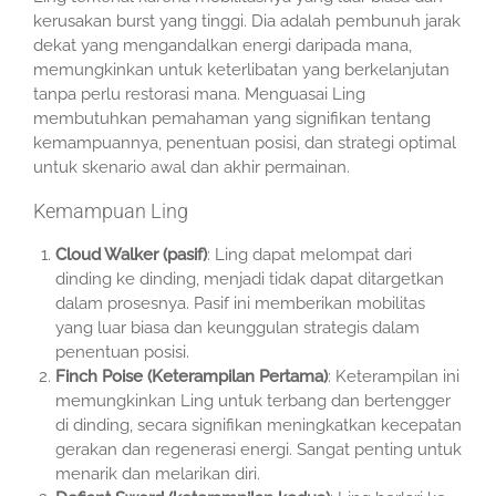
kerusakan burst yang tinggi. Dia adalah pembunuh jarak
dekat yang mengandalkan energi daripada mana,
memungkinkan untuk keterlibatan yang berkelanjutan
tanpa perlu restorasi mana. Menguasai Ling
membutuhkan pemahaman yang signifikan tentang
kemampuannya, penentuan posisi, dan strategi optimal
untuk skenario awal dan akhir permainan.
Kemampuan Ling
Cloud Walker (pasif)
: Ling dapat melompat dari
dinding ke dinding, menjadi tidak dapat ditargetkan
dalam prosesnya. Pasif ini memberikan mobilitas
yang luar biasa dan keunggulan strategis dalam
penentuan posisi.
Finch Poise (Keterampilan Pertama)
: Keterampilan ini
memungkinkan Ling untuk terbang dan bertengger
di dinding, secara signifikan meningkatkan kecepatan
gerakan dan regenerasi energi. Sangat penting untuk
menarik dan melarikan diri.