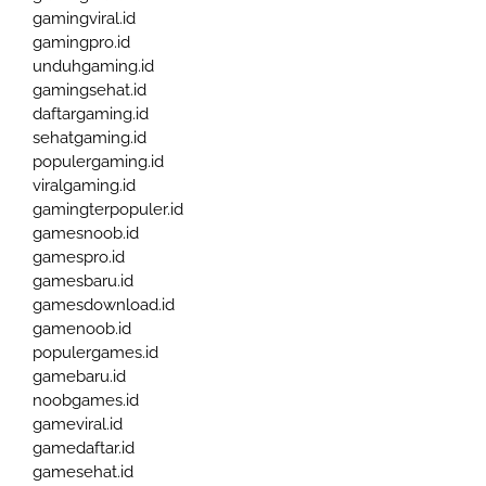
gamingviral.id
gamingpro.id
unduhgaming.id
gamingsehat.id
daftargaming.id
sehatgaming.id
populergaming.id
viralgaming.id
gamingterpopuler.id
gamesnoob.id
gamespro.id
gamesbaru.id
gamesdownload.id
gamenoob.id
populergames.id
gamebaru.id
noobgames.id
gameviral.id
gamedaftar.id
gamesehat.id