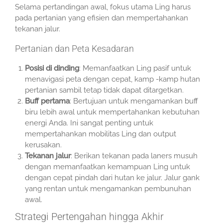
Selama pertandingan awal, fokus utama Ling harus
pada pertanian yang efisien dan mempertahankan
tekanan jalur.
Pertanian dan Peta Kesadaran
Posisi di dinding
: Memanfaatkan Ling pasif untuk
menavigasi peta dengan cepat, kamp -kamp hutan
pertanian sambil tetap tidak dapat ditargetkan.
Buff pertama
: Bertujuan untuk mengamankan buff
biru lebih awal untuk mempertahankan kebutuhan
energi Anda. Ini sangat penting untuk
mempertahankan mobilitas Ling dan output
kerusakan.
Tekanan jalur
: Berikan tekanan pada laners musuh
dengan memanfaatkan kemampuan Ling untuk
dengan cepat pindah dari hutan ke jalur. Jalur gank
yang rentan untuk mengamankan pembunuhan
awal.
Strategi Pertengahan hingga Akhir