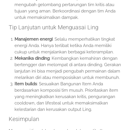
mengubah gelombang pertarungan tim kritis atau
tujuan yang aman. Berkoordinasi dengan tim Anda
untuk memaksimalkan dampak.
Tip Lanjutan untuk Menguasai Ling
Manajemen energi
: Selalu memperhatikan tingkat
energi Anda. Hanya terlibat ketika Anda memiliki
cukup untuk menjalankan berbagai keterampilan.
Mekanika dinding
: Kembangkan kemahiran dengan
bertengger dan melompat di antara dinding. Gerakan
lanjutan ini bisa menjadi pengubah permainan dalam
melarikan diri atau memposisikan untuk membunuh.
Item builds
: Sesuaikan Bangunan Item Anda
berdasarkan komposisi tim musuh. Prioritaskan item
yang meningkatkan kerusakan kritis, pengurangan
cooldown, dan lifesteal untuk memaksimalkan
kelestarian dan kerusakan output Ling.
Kesimpulan