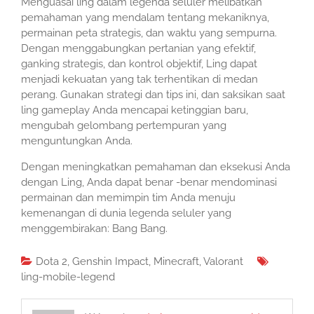
Menguasai ling dalam legenda seluler melibatkan
pemahaman yang mendalam tentang mekaniknya,
permainan peta strategis, dan waktu yang sempurna.
Dengan menggabungkan pertanian yang efektif,
ganking strategis, dan kontrol objektif, Ling dapat
menjadi kekuatan yang tak terhentikan di medan
perang. Gunakan strategi dan tips ini, dan saksikan saat
ling gameplay Anda mencapai ketinggian baru,
mengubah gelombang pertempuran yang
menguntungkan Anda.
Dengan meningkatkan pemahaman dan eksekusi Anda
dengan Ling, Anda dapat benar -benar mendominasi
permainan dan memimpin tim Anda menuju
kemenangan di dunia legenda seluler yang
menggembirakan: Bang Bang.
Dota 2
,
Genshin Impact
,
Minecraft
,
Valorant
ling-mobile-legend