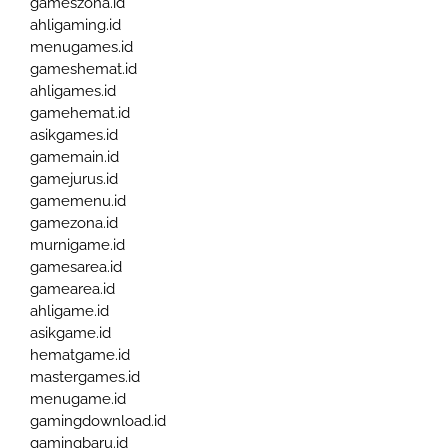
gameszona.id
ahligaming.id
menugames.id
gameshemat.id
ahligames.id
gamehemat.id
asikgames.id
gamemain.id
gamejurus.id
gamemenu.id
gamezona.id
murnigame.id
gamesarea.id
gamearea.id
ahligame.id
asikgame.id
hematgame.id
mastergames.id
menugame.id
gamingdownload.id
gamingbaru.id