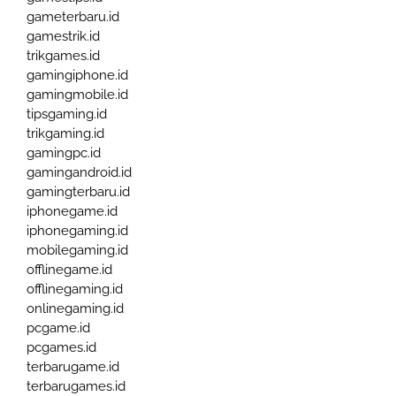
gameterbaru.id
gamestrik.id
trikgames.id
gamingiphone.id
gamingmobile.id
tipsgaming.id
trikgaming.id
gamingpc.id
gamingandroid.id
gamingterbaru.id
iphonegame.id
iphonegaming.id
mobilegaming.id
offlinegame.id
offlinegaming.id
onlinegaming.id
pcgame.id
pcgames.id
terbarugame.id
terbarugames.id