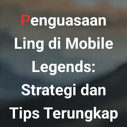
Penguasaan
Ling di Mobile
Legends:
Strategi dan
Tips Terungkap